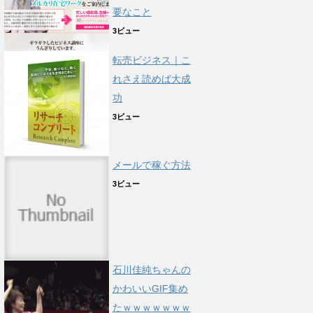
要なこと
3ビュー
転売ビジネス｜こ
れさえ読めば大成
功
3ビュー
メールで稼ぐ方法
3ビュー
石川佳純ちゃんの
かわいいGIF集め
たｗｗｗｗｗｗｗ