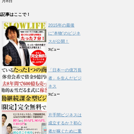
月8日
気記事はここで！
2015年の最後
に”本物”のビジネ
スが公開！
3ビュー
「日本一の億万長
者」を生んだビジ
ネス
3ビュー
片手間ビジネスは
成立するか？初心
者が稼ぐために重