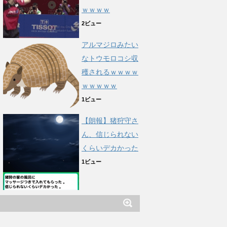
ｗｗｗｗ
2ビュー
アルマジロみたい
なトウモロコシ収
穫されるｗｗｗｗ
ｗｗｗｗｗ
1ビュー
【朗報】猪狩守さ
ん、信じられない
くらいデカかった
1ビュー