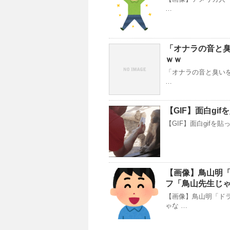
…
「オナラの音と
ｗｗ
「オナラの音と臭いを
…
【GIF】面白gi
【GIF】面白gifを
【画像】鳥山明「
フ「鳥山先生じ
【画像】鳥山明「ド
ゃな …