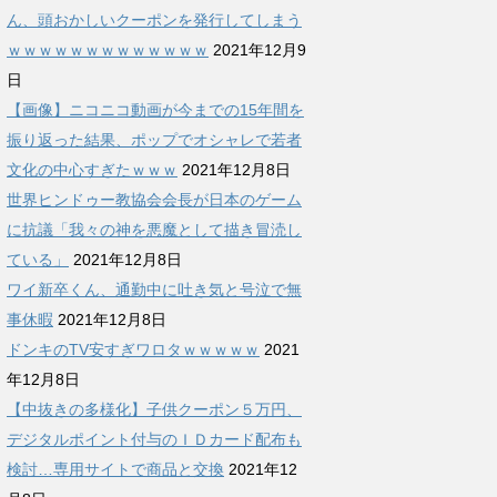
ん、頭おかしいクーポンを発行してしまう
ｗｗｗｗｗｗｗｗｗｗｗｗｗ
2021年12月9
日
【画像】ニコニコ動画が今までの15年間を
振り返った結果、ポップでオシャレで若者
文化の中心すぎたｗｗｗ
2021年12月8日
世界ヒンドゥー教協会会長が日本のゲーム
に抗議「我々の神を悪魔として描き冒涜し
ている」
2021年12月8日
ワイ新卒くん、通勤中に吐き気と号泣で無
事休暇
2021年12月8日
ドンキのTV安すぎワロタｗｗｗｗｗ
2021
年12月8日
【中抜きの多様化】子供クーポン５万円、
デジタルポイント付与のＩＤカード配布も
検討…専用サイトで商品と交換
2021年12