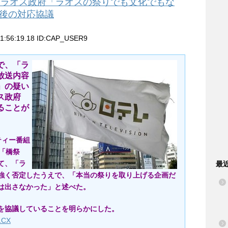
 ラオス政府「ラオスの祭りでも文化でもな
後の対応協議
1:56:19.18 ID:CAP_USER9
で、「ラ
放送内容
」の疑い
ス政府
ることが
ティー番組
「橋祭
て、「ラ
最
強く否定したうえで、「本当の祭りを取り上げる企画だ
は出さなかった」と述べた。
を協議していることを明らかにした。
01CX