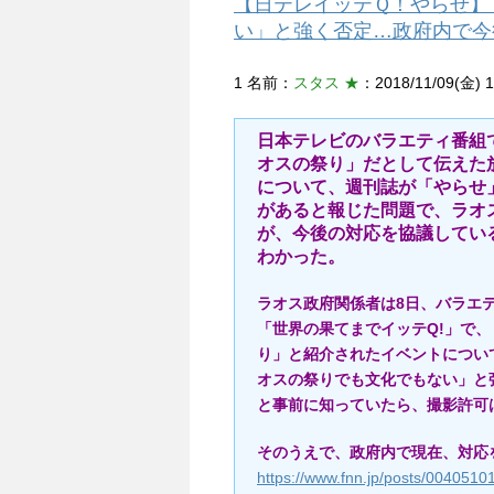
【日テレイッテＱ！やらせ】
い」と強く否定…政府内で今
1 名前：
スタス ★
：2018/11/09(金) 1
日本テレビのバラエティ番組
オスの祭り」だとして伝えた
について、週刊誌が「やらせ
があると報じた問題で、ラオ
が、今後の対応を協議してい
わかった。
ラオス政府関係者は8日、バラエ
「世界の果てまでイッテQ!」で、
り」と紹介されたイベントについ
オスの祭りでも文化でもない」と
と事前に知っていたら、撮影許可
そのうえで、政府内で現在、対応
https://www.fnn.jp/posts/004051