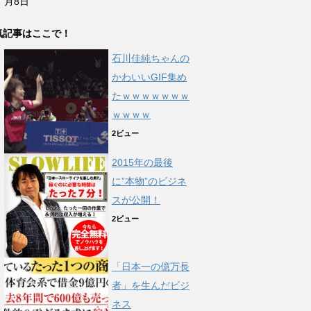
月8日
気記事はここで！
石川佳純ちゃんの
かわいいGIF集め
たｗｗｗｗｗｗｗ
ｗｗｗｗ
2ビュー
2015年の最後
に”本物”のビジネ
スが公開！
2ビュー
「日本一の億万長
者」を生んだビジ
ネス