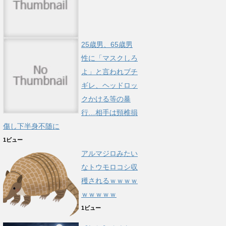
25歳男、65歳男
性に「マスクしろ
よ」と言われブチ
ギレ、ヘッドロッ
クかける等の暴
行…相手は頸椎損
傷し下半身不随に
1ビュー
アルマジロみたい
なトウモロコシ収
穫されるｗｗｗｗ
ｗｗｗｗｗ
1ビュー