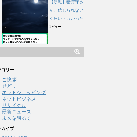
【朗報】猪狩守さ
ん、信じられない
くらいデカかった
1ビュー
テゴリー
ご挨拶
せどり
ネットショッピング
ネットビジネス
リサイクル
最新ニュース
未来を明るく
ーカイブ