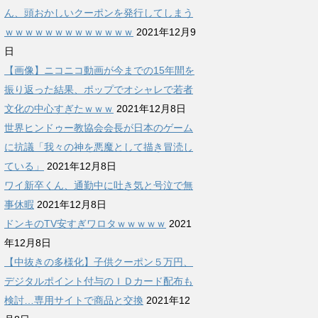
ん、頭おかしいクーポンを発行してしまう
ｗｗｗｗｗｗｗｗｗｗｗｗｗ
2021年12月9
日
【画像】ニコニコ動画が今までの15年間を
振り返った結果、ポップでオシャレで若者
文化の中心すぎたｗｗｗ
2021年12月8日
世界ヒンドゥー教協会会長が日本のゲーム
に抗議「我々の神を悪魔として描き冒涜し
ている」
2021年12月8日
ワイ新卒くん、通勤中に吐き気と号泣で無
事休暇
2021年12月8日
ドンキのTV安すぎワロタｗｗｗｗｗ
2021
年12月8日
【中抜きの多様化】子供クーポン５万円、
デジタルポイント付与のＩＤカード配布も
検討…専用サイトで商品と交換
2021年12