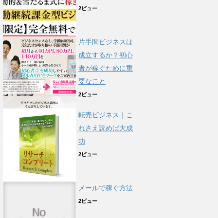
2ビュー
片手間ビジネスは
成立するか？初心
者が稼ぐために重
要なこと
2ビュー
転売ビジネス｜こ
れさえ読めば大成
功
2ビュー
メールで稼ぐ方法
2ビュー