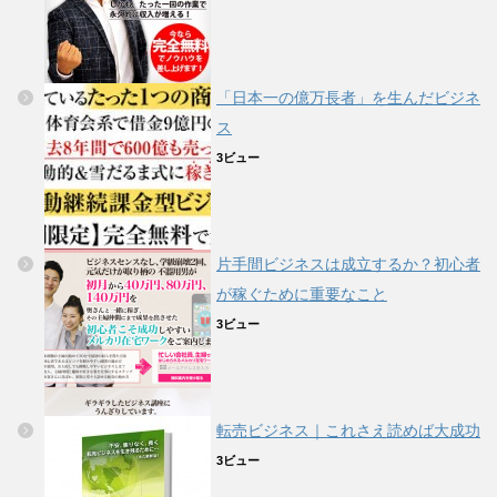
「日本一の億万長者」を生んだビジネ
ス
3ビュー
片手間ビジネスは成立するか？初心者
が稼ぐために重要なこと
3ビュー
転売ビジネス｜これさえ読めば大成功
3ビュー