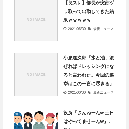
【良スレ】部長が突然ヅ
ラ取って出勤してきた結
果ｗｗｗｗｗ
2021/06/30
最新ニュース
小泉進次郎「水と油、混
ぜればドレッシングにな
ると言われた。今回の選
挙はこの一言に尽きる」
2021/06/30
最新ニュース
役所「ざんねーんw 土日
はやってませーんw」←