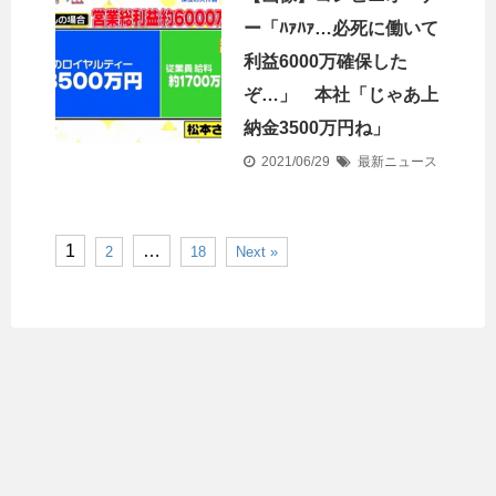
ー「ﾊｧﾊｧ…必死に働いて
利益6000万確保した
ぞ…」 本社「じゃあ上
納金3500万円ね」
2021/06/29
最新ニュース
1
…
2
18
Next »