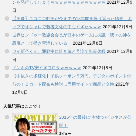
ンを発行してしまうｗｗｗｗｗｗｗｗｗｗｗｗｗ
2021年12月9
日
【画像】ニコニコ動画が今までの15年間を振り返った結果、ポ
ップでオシャレで若者文化の中心すぎたｗｗｗ
2021年12月8日
世界ヒンドゥー教協会会長が日本のゲームに抗議「我々の神を
悪魔として描き冒涜している」
2021年12月8日
ワイ新卒くん、通勤中に吐き気と号泣で無事休暇
2021年12月8
日
ドンキのTV安すぎワロタｗｗｗｗｗ
2021年12月8日
【中抜きの多様化】子供クーポン５万円、デジタルポイント付
与のＩＤカード配布も検討…専用サイトで商品と交換
2021年
12月8日
人気記事はここで！
2015年の最後に”本物”のビジネスが公
開！
3ビュー