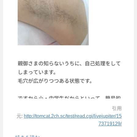
引用
元:
http://tomcat.2ch.sc/test/read.cgi/livejupiter/15
73719129/