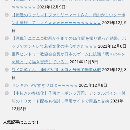
ｗｗｗｗｗｗ
2021年12月9日
【俺達のファミマ】ファミリーマートさん、頭おかしいクーポ
ンを発行してしまうｗｗｗｗｗｗｗｗｗｗｗｗｗ
2021年12月9
日
【画像】ニコニコ動画が今までの15年間を振り返った結果、ポ
ップでオシャレで若者文化の中心すぎたｗｗｗ
2021年12月8日
世界ヒンドゥー教協会会長が日本のゲームに抗議「我々の神を
悪魔として描き冒涜している」
2021年12月8日
ワイ新卒くん、通勤中に吐き気と号泣で無事休暇
2021年12月8
日
ドンキのTV安すぎワロタｗｗｗｗｗ
2021年12月8日
【中抜きの多様化】子供クーポン５万円、デジタルポイント付
与のＩＤカード配布も検討…専用サイトで商品と交換
2021年
12月8日
人気記事はここで！