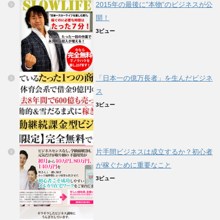
2015年の最後に”本物”のビジネスが公
開！
3ビュー
「日本一の億万長者」を生んだビジネ
ス
3ビュー
片手間ビジネスは成立するか？初心者
が稼ぐために重要なこと
3ビュー