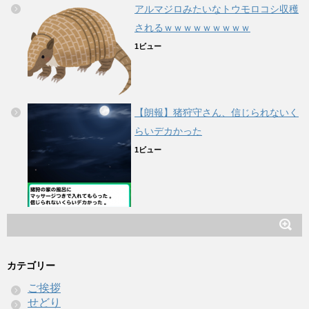
アルマジロみたいなトウモロコシ収穫
されるｗｗｗｗｗｗｗｗｗ
1ビュー
【朗報】猪狩守さん、信じられないく
らいデカかった
1ビュー
カテゴリー
ご挨拶
せどり