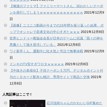
【俺達のファミマ】ファミリーマートさん、頭おかしいクーポ
ンを発行してしまうｗｗｗｗｗｗｗｗｗｗｗｗｗ
2021年12月9
日
【画像】ニコニコ動画が今までの15年間を振り返った結果、ポ
ップでオシャレで若者文化の中心すぎたｗｗｗ
2021年12月8日
世界ヒンドゥー教協会会長が日本のゲームに抗議「我々の神を
悪魔として描き冒涜している」
2021年12月8日
ワイ新卒くん、通勤中に吐き気と号泣で無事休暇
2021年12月8
日
ドンキのTV安すぎワロタｗｗｗｗｗ
2021年12月8日
【中抜きの多様化】子供クーポン５万円、デジタルポイント付
与のＩＤカード配布も検討…専用サイトで商品と交換
2021年
12月8日
人気記事はここで！
石川佳純ちゃんのかわいいGIF集めた