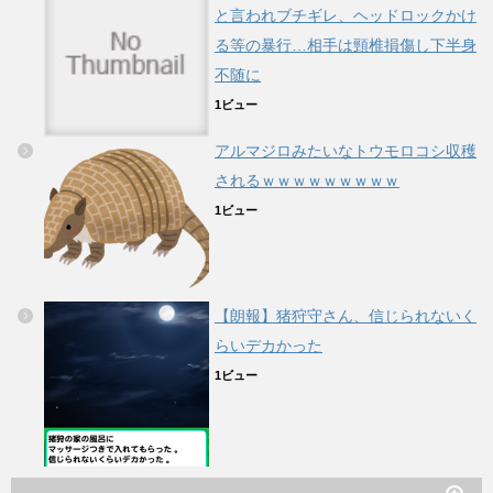
と言われブチギレ、ヘッドロックかけ
る等の暴行…相手は頸椎損傷し下半身
不随に
1ビュー
アルマジロみたいなトウモロコシ収穫
されるｗｗｗｗｗｗｗｗｗ
1ビュー
【朗報】猪狩守さん、信じられないく
らいデカかった
1ビュー