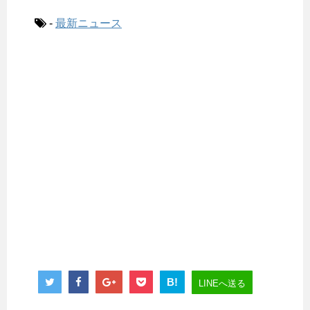
-
最新ニュース
B!
LINEへ送る