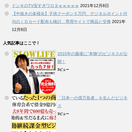
ドンキのTV安すぎワロタｗｗｗｗｗ
2021年12月8日
【中抜きの多様化】子供クーポン５万円、デジタルポイント付
与のＩＤカード配布も検討…専用サイトで商品と交換
2021年
12月8日
人気記事はここで！
2015年の最後に”本物”のビジネスが公
開！
3ビュー
「日本一の億万長者」を生んだビジネ
ス
3ビュー