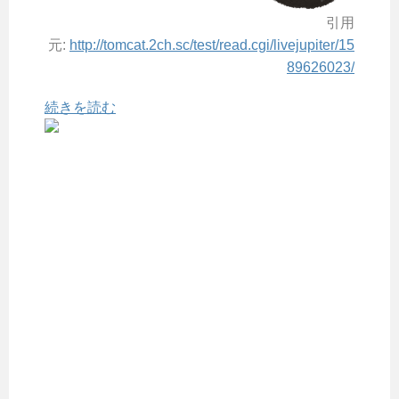
引用
元:
http://tomcat.2ch.sc/test/read.cgi/livejupiter/15
89626023/
続きを読む