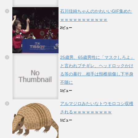
石川佳純ちゃんのかわいいGIF集めた
ｗｗｗｗｗｗｗｗｗｗｗ
2ビュー
25歳男、65歳男性に「マスクしろよ」
と言われブチギレ、ヘッドロックかけ
る等の暴行…相手は頸椎損傷し下半身
不随に
1ビュー
アルマジロみたいなトウモロコシ収穫
されるｗｗｗｗｗｗｗｗｗ
1ビュー