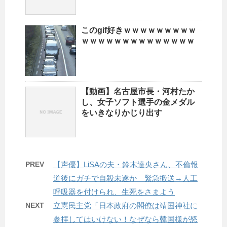
このgif好きｗｗｗｗｗｗｗｗｗ
ｗｗｗｗｗｗｗｗｗｗｗｗｗｗ
【動画】名古屋市長・河村たか
し、女子ソフト選手の金メダル
をいきなりかじり出す
PREV
【声優】LiSAの夫・鈴木達央さん、不倫報
道後にガチで自殺未遂か 緊急搬送→人工
呼吸器を付けられ、生死をさまよう
NEXT
立憲民主党「日本政府の閣僚は靖国神社に
参拝してはいけない！なぜなら韓国様が怒