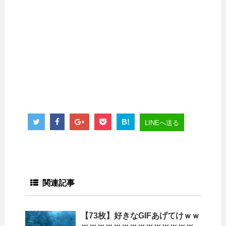
B!
LINEへ送る
関連記事
【73枚】好きなGIFあげてけｗｗ