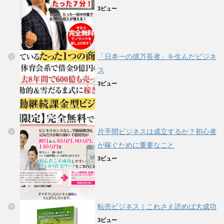
3ビュー
「日本一の億万長者」を生んだビジネ
ス
3ビュー
片手間ビジネスは成立するか？初心者
が稼ぐために重要なこと
3ビュー
転売ビジネス｜これさえ読めば大成功
3ビュー