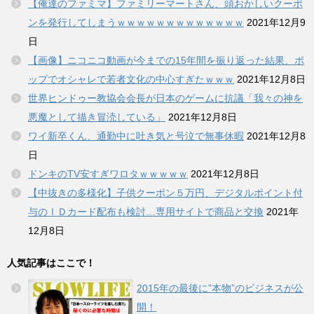
【俺達のファミマ】ファミリーマートさん、頭おかしいクーポ
ンを発行してしまうｗｗｗｗｗｗｗｗｗｗｗｗｗ
2021年12月9
日
【画像】ニコニコ動画が今までの15年間を振り返った結果、ポ
ップでオシャレで若者文化の中心すぎたｗｗｗ
2021年12月8日
世界ヒンドゥー教協会会長が日本のゲームに抗議「我々の神を
悪魔として描き冒涜している」
2021年12月8日
ワイ新卒くん、通勤中に吐き気と号泣で無事休暇
2021年12月8
日
ドンキのTV安すぎワロタｗｗｗｗｗ
2021年12月8日
【中抜きの多様化】子供クーポン５万円、デジタルポイント付
与のＩＤカード配布も検討…専用サイトで商品と交換
2021年
12月8日
人気記事はここで！
2015年の最後に”本物”のビジネスが公
開！