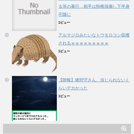
る等の暴行…相手は頸椎損傷し下半身
不随に
1ビュー
アルマジロみたいなトウモロコシ収穫
されるｗｗｗｗｗｗｗｗｗ
1ビュー
【朗報】猪狩守さん、信じられないく
らいデカかった
1ビュー