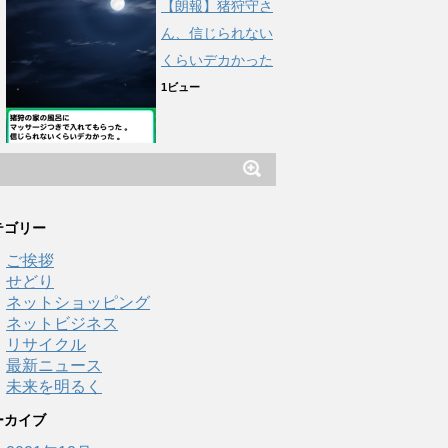
【朗報】猪狩守さ
ん、信じられない
くらいデカかった
1ビュー
テゴリー
ご挨拶
せどり
ネットショッピング
ネットビジネス
リサイクル
最新ニュース
未来を明るく
ーカイブ