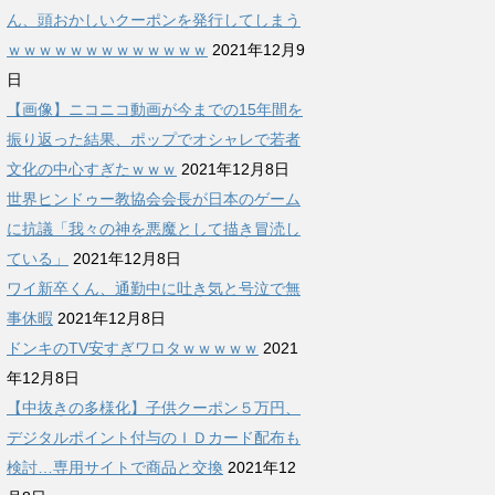
ん、頭おかしいクーポンを発行してしまう
ｗｗｗｗｗｗｗｗｗｗｗｗｗ
2021年12月9
日
【画像】ニコニコ動画が今までの15年間を
振り返った結果、ポップでオシャレで若者
文化の中心すぎたｗｗｗ
2021年12月8日
世界ヒンドゥー教協会会長が日本のゲーム
に抗議「我々の神を悪魔として描き冒涜し
ている」
2021年12月8日
ワイ新卒くん、通勤中に吐き気と号泣で無
事休暇
2021年12月8日
ドンキのTV安すぎワロタｗｗｗｗｗ
2021
年12月8日
【中抜きの多様化】子供クーポン５万円、
デジタルポイント付与のＩＤカード配布も
検討…専用サイトで商品と交換
2021年12