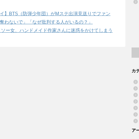
イ】BTS（防弾少年団）がMステ出演見送りでファン
奪わないで」「なぜ批判する人がいるの？」
イソー女、ハンドメイド作家さんに迷惑をかけてしまう
カ
ア