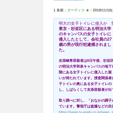
1 名前：
ガーディス ★
：2018/11/10(
明大の女子トイレに侵入か 
東京・杉並区にある明治大学
のキャンパスの女子トイレに
侵入したとして、会社員の27
歳の男が現行犯逮捕されまし
た。
友添峻希容疑者は8日午後、杉並
の明治大学和泉キャンパスの地下
階にある女子トイレに侵入した疑
いが持たれています。捜査関係者
子トイレの奥にある女子トイレの
し、しばらくして友添容疑者が出
取り調べに対し、「おなかの調子
ています。警視庁は盗撮などの目
https://news.tv-asahi.co.jp/news_