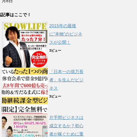
月8日
気記事はここで！
2015年の最後
に”本物”のビジネ
スが公開！
3ビュー
「日本一の億万長
者」を生んだビジ
ネス
3ビュー
片手間ビジネスは
成立するか？初心
者が稼ぐために重