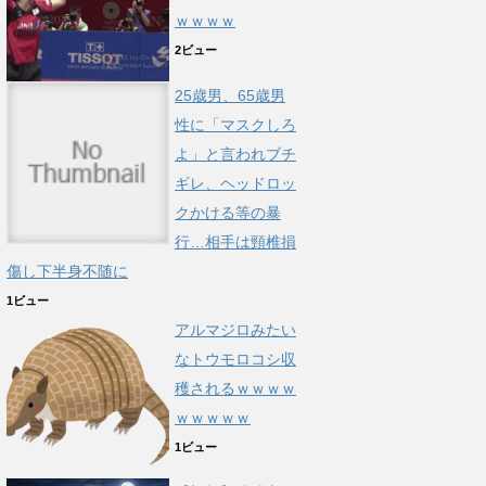
ｗｗｗｗ
2ビュー
25歳男、65歳男
性に「マスクしろ
よ」と言われブチ
ギレ、ヘッドロッ
クかける等の暴
行…相手は頸椎損
傷し下半身不随に
1ビュー
アルマジロみたい
なトウモロコシ収
穫されるｗｗｗｗ
ｗｗｗｗｗ
1ビュー