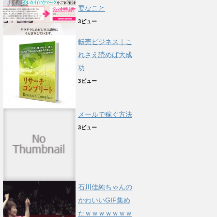
要なこと
3ビュー
転売ビジネス｜こ
れさえ読めば大成
功
3ビュー
メールで稼ぐ方法
3ビュー
石川佳純ちゃんの
かわいいGIF集め
たｗｗｗｗｗｗｗ