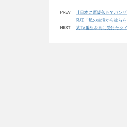
PREV
【日本に原爆落ちてバンザ
発狂「私の生活から彼らを
NEXT
某TV番組を真に受けたダ