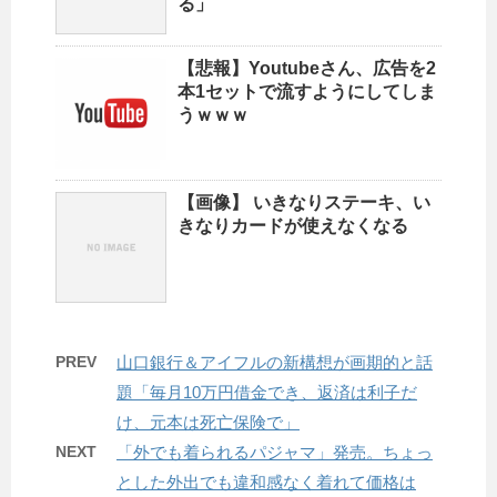
る」
【悲報】Youtubeさん、広告を2
本1セットで流すようにしてしま
うｗｗｗ
【画像】 いきなりステーキ、い
きなりカードが使えなくなる
PREV
山口銀行＆アイフルの新構想が画期的と話
題「毎月10万円借金でき、返済は利子だ
け、元本は死亡保険で」
NEXT
「外でも着られるパジャマ」発売。ちょっ
とした外出でも違和感なく着れて価格は