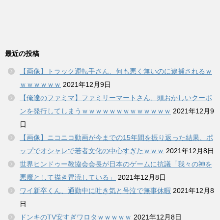
最近の投稿
【画像】トラック運転手さん、何も悪く無いのに逮捕されるｗ
ｗｗｗｗｗｗ
2021年12月9日
【俺達のファミマ】ファミリーマートさん、頭おかしいクーポ
ンを発行してしまうｗｗｗｗｗｗｗｗｗｗｗｗｗ
2021年12月9
日
【画像】ニコニコ動画が今までの15年間を振り返った結果、ポ
ップでオシャレで若者文化の中心すぎたｗｗｗ
2021年12月8日
世界ヒンドゥー教協会会長が日本のゲームに抗議「我々の神を
悪魔として描き冒涜している」
2021年12月8日
ワイ新卒くん、通勤中に吐き気と号泣で無事休暇
2021年12月8
日
ドンキのTV安すぎワロタｗｗｗｗｗ
2021年12月8日