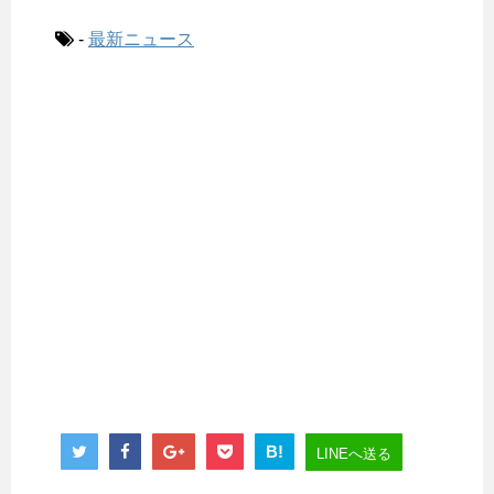
-
最新ニュース
B!
LINEへ送る