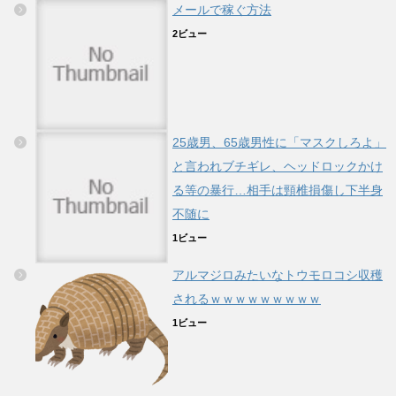
メールで稼ぐ方法
2ビュー
25歳男、65歳男性に「マスクしろよ」
と言われブチギレ、ヘッドロックかけ
る等の暴行…相手は頸椎損傷し下半身
不随に
1ビュー
アルマジロみたいなトウモロコシ収穫
されるｗｗｗｗｗｗｗｗｗ
1ビュー