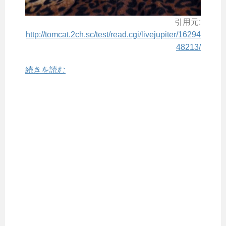
引用元:
http://tomcat.2ch.sc/test/read.cgi/livejupiter/16294
48213/
続きを読む