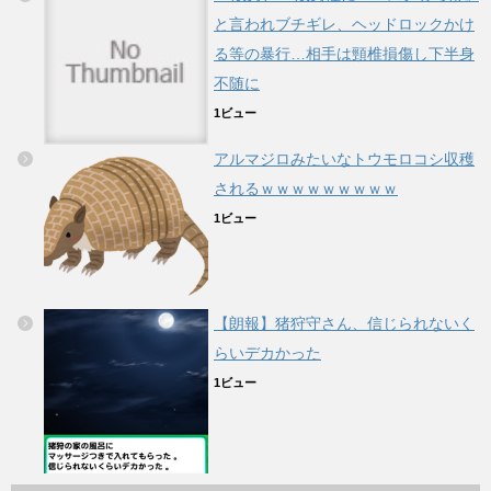
と言われブチギレ、ヘッドロックかけ
る等の暴行…相手は頸椎損傷し下半身
不随に
1ビュー
アルマジロみたいなトウモロコシ収穫
されるｗｗｗｗｗｗｗｗｗ
1ビュー
【朗報】猪狩守さん、信じられないく
らいデカかった
1ビュー