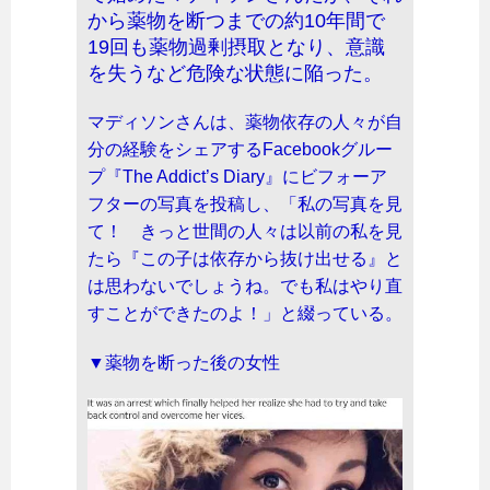
から薬物を断つまでの約10年間で
19回も薬物過剰摂取となり、意識
を失うなど危険な状態に陥った。
マディソンさんは、薬物依存の人々が自
分の経験をシェアするFacebookグルー
プ『The Addict’s Diary』にビフォーア
フターの写真を投稿し、「私の写真を見
て！ きっと世間の人々は以前の私を見
たら『この子は依存から抜け出せる』と
は思わないでしょうね。でも私はやり直
すことができたのよ！」と綴っている。
▼薬物を断った後の女性