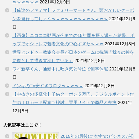
ｗｗｗｗｗｗ
2021年12月9日
【俺達のファミマ】ファミリーマートさん、頭おかしいクーポ
ンを発行してしまうｗｗｗｗｗｗｗｗｗｗｗｗｗ
2021年12月9
日
【画像】ニコニコ動画が今までの15年間を振り返った結果、ポ
ップでオシャレで若者文化の中心すぎたｗｗｗ
2021年12月8日
世界ヒンドゥー教協会会長が日本のゲームに抗議「我々の神を
悪魔として描き冒涜している」
2021年12月8日
ワイ新卒くん、通勤中に吐き気と号泣で無事休暇
2021年12月8
日
ドンキのTV安すぎワロタｗｗｗｗｗ
2021年12月8日
【中抜きの多様化】子供クーポン５万円、デジタルポイント付
与のＩＤカード配布も検討…専用サイトで商品と交換
2021年
12月8日
人気記事はここで！
2015年の最後に”本物”のビジネスが公