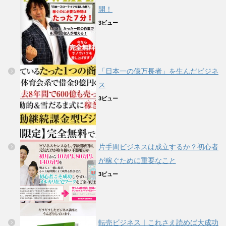
開！
3ビュー
「日本一の億万長者」を生んだビジネ
ス
3ビュー
片手間ビジネスは成立するか？初心者
が稼ぐために重要なこと
3ビュー
転売ビジネス｜これさえ読めば大成功