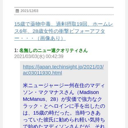
2021/12/03
15歳で薬物中毒、過剰摂取19回、ホームレ
ス6年、28歳女性の衝撃ビフォーアフタ
ー・・・（画像あり）
1:
名無しのニュー速クオリティさん
2021/03/03(水) 00:42:39
https://japan.techinsight.jp/2021/03/
ac03011930.html
米ニュージャージー州在住のマディ
ソン・マクマナスさん（Madison
McManus、28）が安価で強力なク
ラック・とヘロインに手を出したの
は、15歳の時だった。当時つきあ
っていた彼氏に勧められ軽い気持ち
で始めたマディソンさんだが、それ