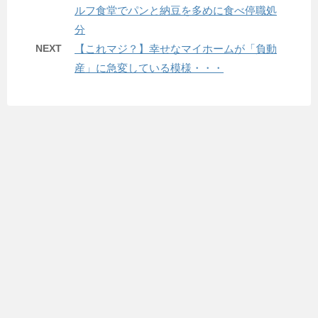
ルフ食堂でパンと納豆を多めに食べ停職処
分
NEXT
【これマジ？】幸せなマイホームが「負動
産」に急変している模様・・・