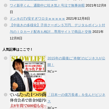
ワイ新卒くん、通勤中に吐き気と号泣で無事休暇
2021年12月8
日
ドンキのTV安すぎワロタｗｗｗｗｗ
2021年12月8日
【中抜きの多様化】子供クーポン５万円、デジタルポイント付
与のＩＤカード配布も検討…専用サイトで商品と交換
2021年
12月8日
人気記事はここで！
2015年の最後に”本物”のビジネスが公
開！
3ビュー
「日本一の億万長者」を生んだビジネ
ス
3ビュー