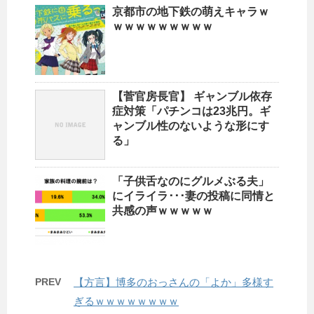
京都市の地下鉄の萌えキャラｗ
ｗｗｗｗｗｗｗｗｗ
【菅官房長官】 ギャンブル依存
症対策「パチンコは23兆円。ギ
ャンブル性のないような形にす
る」
「子供舌なのにグルメぶる夫」
にイライラ･･･妻の投稿に同情と
共感の声ｗｗｗｗｗ
PREV
【方言】博多のおっさんの「よか」多様す
ぎるｗｗｗｗｗｗｗｗ