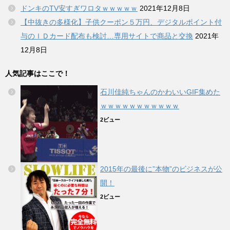
ドンキのTV安すぎワロタｗｗｗｗｗ
2021年12月8日
【中抜きの多様化】子供クーポン５万円、デジタルポイント付
与のＩＤカード配布も検討…専用サイトで商品と交換
2021年
12月8日
人気記事はここで！
石川佳純ちゃんのかわいいGIF集めた
ｗｗｗｗｗｗｗｗｗｗｗ
2ビュー
2015年の最後に”本物”のビジネスが公
開！
2ビュー