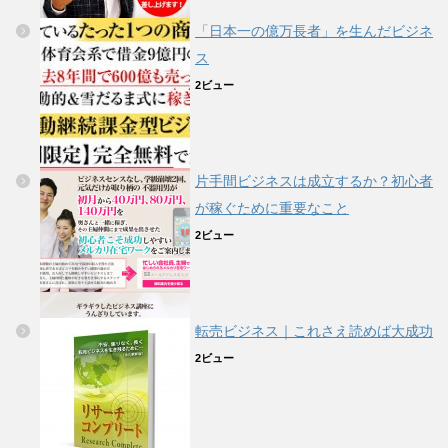
「日本一の億万長者」を生んだビジネ
ス
2ビュー
片手間ビジネスは成立するか？初心者
が稼ぐために重要なこと
2ビュー
転売ビジネス｜これさえ読めば大成功
2ビュー