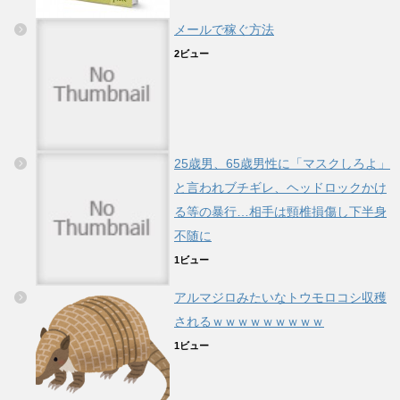
メールで稼ぐ方法
2ビュー
25歳男、65歳男性に「マスクしろよ」
と言われブチギレ、ヘッドロックかけ
る等の暴行…相手は頸椎損傷し下半身
不随に
1ビュー
アルマジロみたいなトウモロコシ収穫
されるｗｗｗｗｗｗｗｗｗ
1ビュー