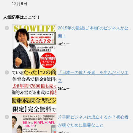
12月8日
人気記事はここで！
2015年の最後に”本物”のビジネスが公
開！
3ビュー
「日本一の億万長者」を生んだビジネ
ス
3ビュー
片手間ビジネスは成立するか？初心者
が稼ぐために重要なこと
3ビュー