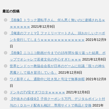
最近の投稿
【画像】トラック運転手さん、何も悪く無いのに逮捕されるｗ
ｗｗｗｗｗｗ
2021年12月9日
【俺達のファミマ】ファミリーマートさん、頭おかしいクーポ
ンを発行してしまうｗｗｗｗｗｗｗｗｗｗｗｗｗ
2021年12月9
日
【画像】ニコニコ動画が今までの15年間を振り返った結果、ポ
ップでオシャレで若者文化の中心すぎたｗｗｗ
2021年12月8日
世界ヒンドゥー教協会会長が日本のゲームに抗議「我々の神を
悪魔として描き冒涜している」
2021年12月8日
ワイ新卒くん、通勤中に吐き気と号泣で無事休暇
2021年12月8
日
ドンキのTV安すぎワロタｗｗｗｗｗ
2021年12月8日
【中抜きの多様化】子供クーポン５万円、デジタルポイント付
与のＩＤカード配布も検討…専用サイトで商品と交換
2021年