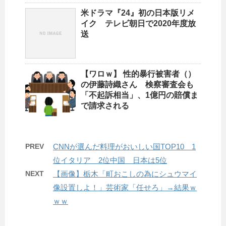
米ドラマ『24』初の日本版リメ
イク テレビ朝日で2020年度放
送
【ワロｗ】 性的暴行被害者（）
の伊藤詩織さん 検察審査会も
「不起訴相当」、1億円の賠償ま
で請求される
PREV
CNNが選んだ料理がおいしい国TOP10 1
位イタリア 2位中国 日本は5位
NEXT
【画像】栃木「町おこしの為にシュウマイ
像設置しよ！」芸術家「任せろ」→結果ｗ
ｗｗ