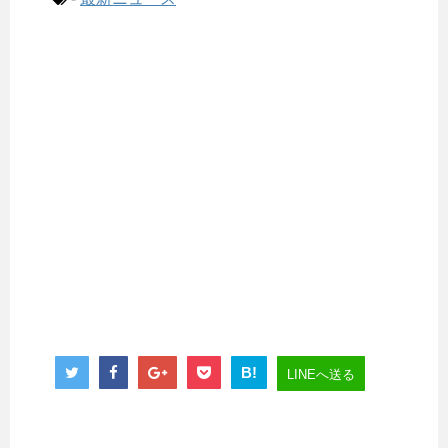
B!
LINEへ送る