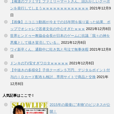
【俺達のファミマ】ファミリーマートさん、頭おかしいクーポ
ンを発行してしまうｗｗｗｗｗｗｗｗｗｗｗｗｗ
2021年12月9
日
【画像】ニコニコ動画が今までの15年間を振り返った結果、ポ
ップでオシャレで若者文化の中心すぎたｗｗｗ
2021年12月8日
世界ヒンドゥー教協会会長が日本のゲームに抗議「我々の神を
悪魔として描き冒涜している」
2021年12月8日
ワイ新卒くん、通勤中に吐き気と号泣で無事休暇
2021年12月8
日
ドンキのTV安すぎワロタｗｗｗｗｗ
2021年12月8日
【中抜きの多様化】子供クーポン５万円、デジタルポイント付
与のＩＤカード配布も検討…専用サイトで商品と交換
2021年
12月8日
人気記事はここで！
2015年の最後に”本物”のビジネスが公
開！