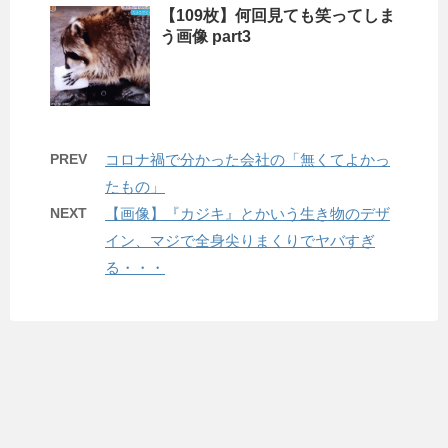
【109枚】何回見ても笑ってしま
う画像 part3
PREV
コロナ禍で分かった会社の「無くてよかっ
たもの」
NEXT
【画像】『カジキ』とかいう生き物のデザ
イン、マジで全身尖りまくりでヤバすぎ
る・・・