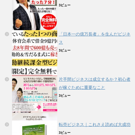
3ビュー
「日本一の億万長者」を生んだビジネ
ス
3ビュー
片手間ビジネスは成立するか？初心者
が稼ぐために重要なこと
3ビュー
転売ビジネス｜これさえ読めば大成功
3ビュー