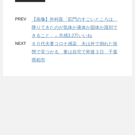
PREV
【画像】外科医「肛門のすごいところは、
降りてきたのが気体か液体か固体か識別で
きること」←共感3.2万いいね
NEXT
６０代夫妻コロナ感染 夫は外で倒れた状
態で見つかる 妻は自宅で死後３日 千葉
県柏市