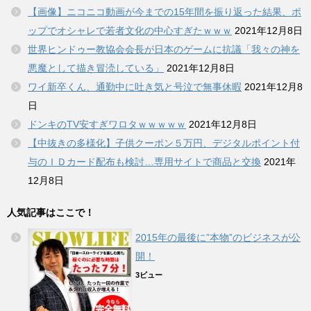
【画像】ニコニコ動画が今までの15年間を振り返った結果、ポ
ップでオシャレで若者文化の中心すぎたｗｗｗ
2021年12月8日
世界ヒンドゥー教協会会長が日本のゲームに抗議「我々の神を
悪魔として描き冒涜している」
2021年12月8日
ワイ新卒くん、通勤中に吐き気と号泣で無事休暇
2021年12月8
日
ドンキのTV安すぎワロタｗｗｗｗｗ
2021年12月8日
【中抜きの多様化】子供クーポン５万円、デジタルポイント付
与のＩＤカード配布も検討…専用サイトで商品と交換
2021年
12月8日
人気記事はここで！
2015年の最後に”本物”のビジネスが公
開！
3ビュー