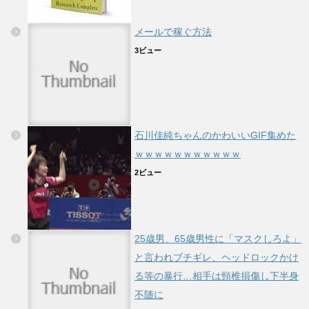
メールで稼ぐ方法
3ビュー
石川佳純ちゃんのかわいいGIF集めた
ｗｗｗｗｗｗｗｗｗｗｗ
2ビュー
25歳男、65歳男性に「マスクしろよ」
と言われブチギレ、ヘッドロックかけ
る等の暴行…相手は頸椎損傷し下半身
不随に