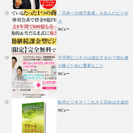
「日本一の億万長者」を生んだビジネ
ス
3ビュー
片手間ビジネスは成立するか？初心者
が稼ぐために重要なこと
3ビュー
転売ビジネス｜これさえ読めば大成功
3ビュー