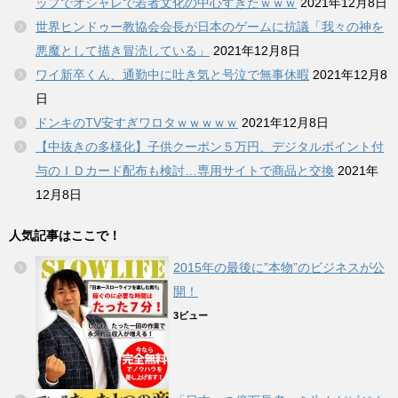
ップでオシャレで若者文化の中心すぎたｗｗｗ
2021年12月8日
世界ヒンドゥー教協会会長が日本のゲームに抗議「我々の神を
悪魔として描き冒涜している」
2021年12月8日
ワイ新卒くん、通勤中に吐き気と号泣で無事休暇
2021年12月8
日
ドンキのTV安すぎワロタｗｗｗｗｗ
2021年12月8日
【中抜きの多様化】子供クーポン５万円、デジタルポイント付
与のＩＤカード配布も検討…専用サイトで商品と交換
2021年
12月8日
人気記事はここで！
2015年の最後に”本物”のビジネスが公
開！
3ビュー