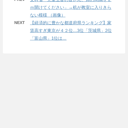
ｍ開けてください」→机が教室に入りきら
ない模様 （画像）
NEXT
【経済的に豊かな都道府県ランキング】家
賃高すぎ東京が４２位…3位「茨城県」2位
「富山県」1位は…