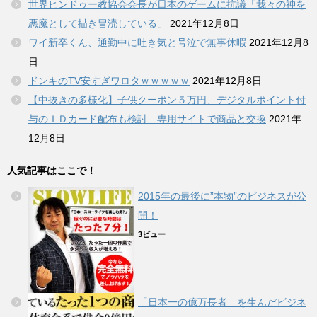
世界ヒンドゥー教協会会長が日本のゲームに抗議「我々の神を
悪魔として描き冒涜している」
2021年12月8日
ワイ新卒くん、通勤中に吐き気と号泣で無事休暇
2021年12月8
日
ドンキのTV安すぎワロタｗｗｗｗｗ
2021年12月8日
【中抜きの多様化】子供クーポン５万円、デジタルポイント付
与のＩＤカード配布も検討…専用サイトで商品と交換
2021年
12月8日
人気記事はここで！
2015年の最後に”本物”のビジネスが公
開！
3ビュー
「日本一の億万長者」を生んだビジネ