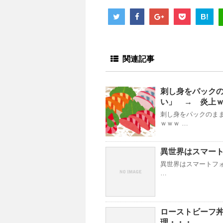
B!
関連記事
刺し身をパック
い」 → 炎上
刺し身をパックのま
ｗｗｗ …
異世界はスマー
異世界はスマートフォ
…
ローストビーフ
理・・・