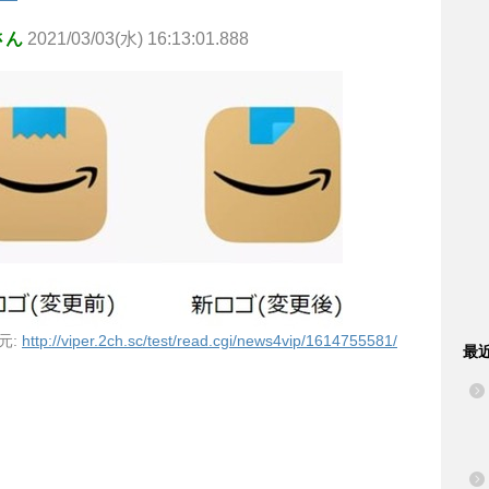
さん
2021/03/03(水) 16:13:01.888
元:
http://viper.2ch.sc/test/read.cgi/news4vip/1614755581/
最