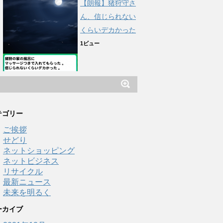
【朗報】猪狩守さ
ん、信じられない
くらいデカかった
1ビュー
テゴリー
ご挨拶
せどり
ネットショッピング
ネットビジネス
リサイクル
最新ニュース
未来を明るく
ーカイブ