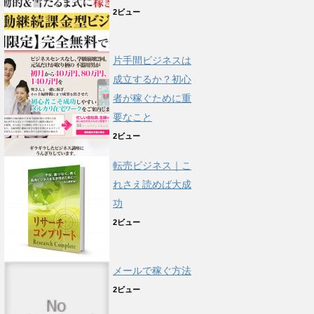
2ビュー
片手間ビジネスは
成立するか？初心
者が稼ぐために重
要なこと
2ビュー
転売ビジネス｜こ
れさえ読めば大成
功
2ビュー
メールで稼ぐ方法
2ビュー