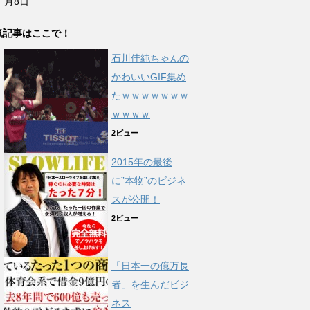
月8日
気記事はここで！
石川佳純ちゃんの
かわいいGIF集め
たｗｗｗｗｗｗｗ
ｗｗｗｗ
2ビュー
2015年の最後
に”本物”のビジネ
スが公開！
2ビュー
「日本一の億万長
者」を生んだビジ
ネス