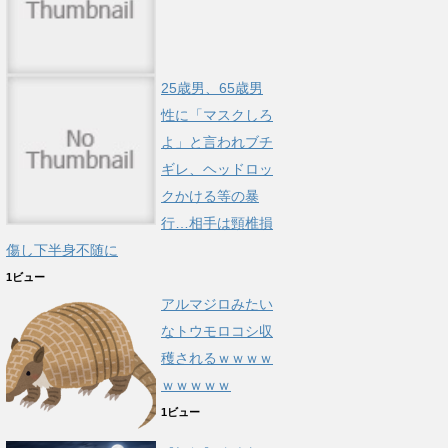
25歳男、65歳男
性に「マスクしろ
よ」と言われブチ
ギレ、ヘッドロッ
クかける等の暴
行…相手は頸椎損
傷し下半身不随に
1ビュー
アルマジロみたい
なトウモロコシ収
穫されるｗｗｗｗ
ｗｗｗｗｗ
1ビュー