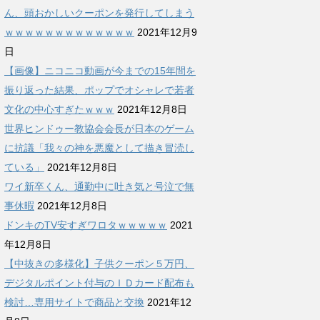
ん、頭おかしいクーポンを発行してしまう
ｗｗｗｗｗｗｗｗｗｗｗｗｗ
2021年12月9
日
【画像】ニコニコ動画が今までの15年間を
振り返った結果、ポップでオシャレで若者
文化の中心すぎたｗｗｗ
2021年12月8日
世界ヒンドゥー教協会会長が日本のゲーム
に抗議「我々の神を悪魔として描き冒涜し
ている」
2021年12月8日
ワイ新卒くん、通勤中に吐き気と号泣で無
事休暇
2021年12月8日
ドンキのTV安すぎワロタｗｗｗｗｗ
2021
年12月8日
【中抜きの多様化】子供クーポン５万円、
デジタルポイント付与のＩＤカード配布も
検討…専用サイトで商品と交換
2021年12