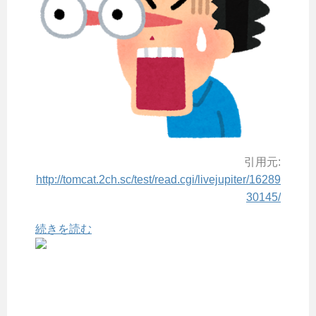
引用元:
http://tomcat.2ch.sc/test/read.cgi/livejupiter/16289
30145/
続きを読む