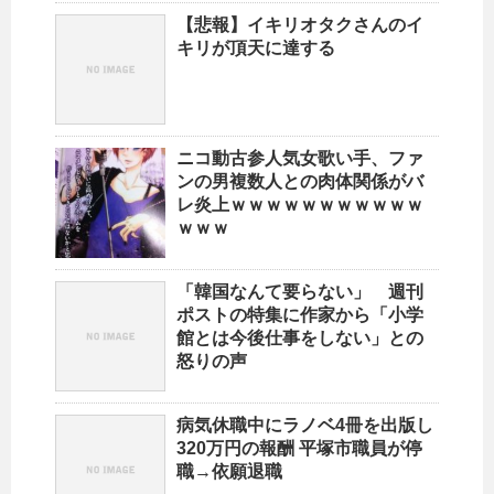
【悲報】イキリオタクさんのイ
キリが頂天に達する
ニコ動古参人気女歌い手、ファ
ンの男複数人との肉体関係がバ
レ炎上ｗｗｗｗｗｗｗｗｗｗｗ
ｗｗｗ
「韓国なんて要らない」 週刊
ポストの特集に作家から「小学
館とは今後仕事をしない」との
怒りの声
病気休職中にラノベ4冊を出版し
320万円の報酬 平塚市職員が停
職→依願退職