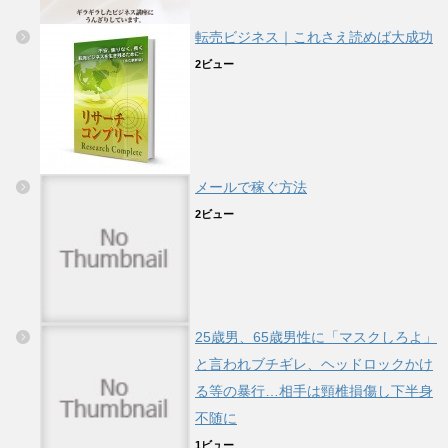
転売ビジネス｜これさえ読めば大成功
2ビュー
メールで稼ぐ方法
2ビュー
25歳男、65歳男性に「マスクしろよ」
と言われブチギレ、ヘッドロックかけ
る等の暴行…相手は頸椎損傷し下半身
不随に
1ビュー