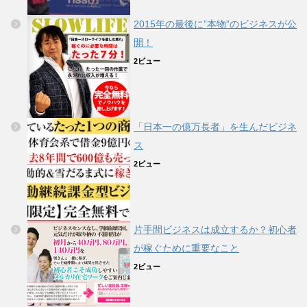
2015年の最後に”本物”のビジネスが公
開！
2ビュー
「日本一の億万長者」を生んだビジネ
ス
2ビュー
片手間ビジネスは成立するか？初心者
が稼ぐために重要なこと
2ビュー