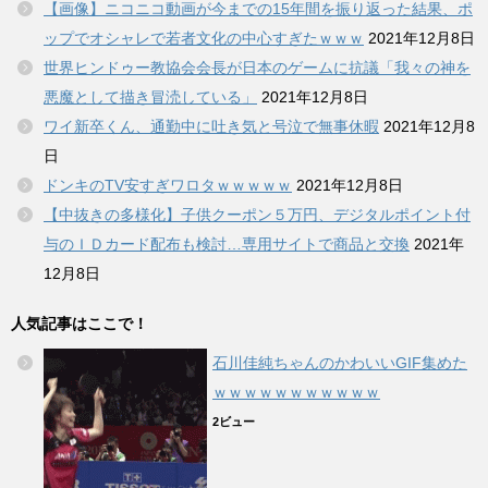
【画像】ニコニコ動画が今までの15年間を振り返った結果、ポ
ップでオシャレで若者文化の中心すぎたｗｗｗ
2021年12月8日
世界ヒンドゥー教協会会長が日本のゲームに抗議「我々の神を
悪魔として描き冒涜している」
2021年12月8日
ワイ新卒くん、通勤中に吐き気と号泣で無事休暇
2021年12月8
日
ドンキのTV安すぎワロタｗｗｗｗｗ
2021年12月8日
【中抜きの多様化】子供クーポン５万円、デジタルポイント付
与のＩＤカード配布も検討…専用サイトで商品と交換
2021年
12月8日
人気記事はここで！
石川佳純ちゃんのかわいいGIF集めた
ｗｗｗｗｗｗｗｗｗｗｗ
2ビュー