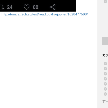
:
http://tomcat.2ch.sc/test/read.cgi/livejupiter/1628477598/
カ
ア