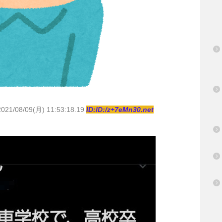
2021/08/09(月) 11:53:18.19
ID:ID:/z+7eMn30.net