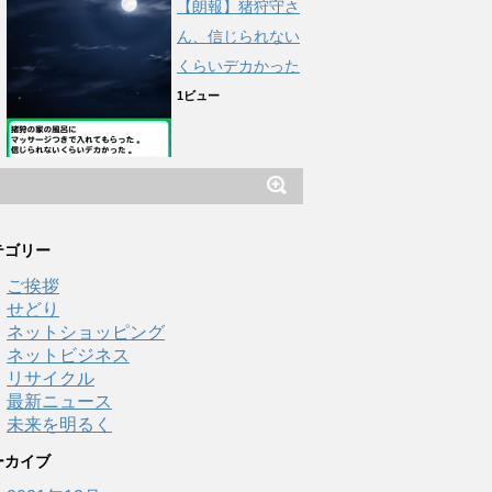
【朗報】猪狩守さ
ん、信じられない
くらいデカかった
1ビュー
テゴリー
ご挨拶
せどり
ネットショッピング
ネットビジネス
リサイクル
最新ニュース
未来を明るく
ーカイブ