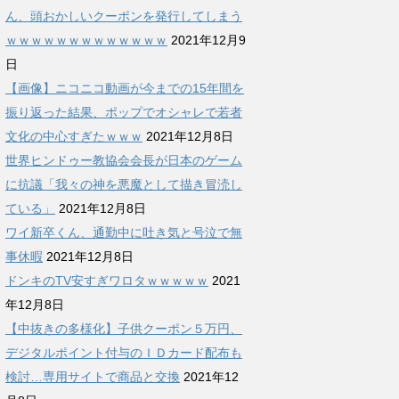
ん、頭おかしいクーポンを発行してしまう
ｗｗｗｗｗｗｗｗｗｗｗｗｗ
2021年12月9
日
【画像】ニコニコ動画が今までの15年間を
振り返った結果、ポップでオシャレで若者
文化の中心すぎたｗｗｗ
2021年12月8日
世界ヒンドゥー教協会会長が日本のゲーム
に抗議「我々の神を悪魔として描き冒涜し
ている」
2021年12月8日
ワイ新卒くん、通勤中に吐き気と号泣で無
事休暇
2021年12月8日
ドンキのTV安すぎワロタｗｗｗｗｗ
2021
年12月8日
【中抜きの多様化】子供クーポン５万円、
デジタルポイント付与のＩＤカード配布も
検討…専用サイトで商品と交換
2021年12