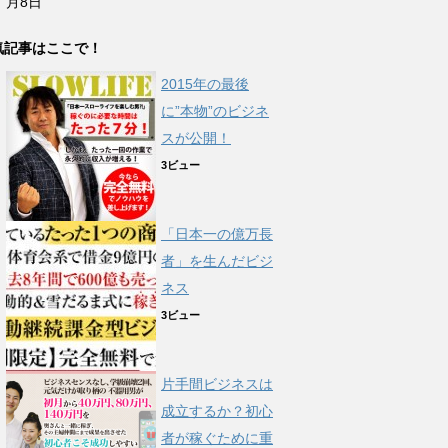
月8日
気記事はここで！
2015年の最後
に”本物”のビジネ
スが公開！
3ビュー
「日本一の億万長
者」を生んだビジ
ネス
3ビュー
片手間ビジネスは
成立するか？初心
者が稼ぐために重