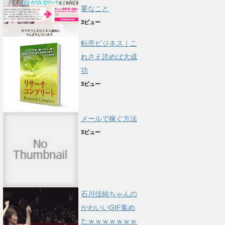
要なこと
3ビュー
転売ビジネス｜こ
れさえ読めば大成
功
3ビュー
メールで稼ぐ方法
3ビュー
石川佳純ちゃんの
かわいいGIF集め
たｗｗｗｗｗｗｗ