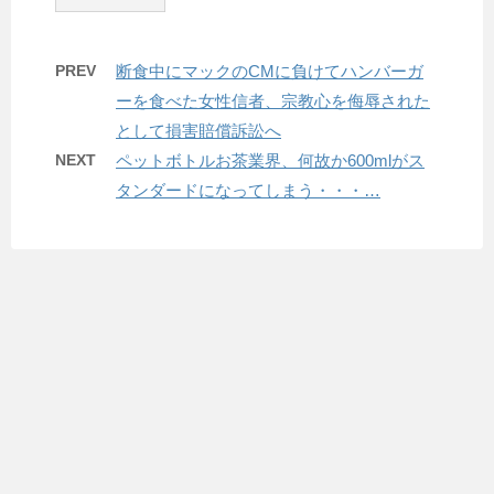
PREV
断食中にマックのCMに負けてハンバーガ
ーを食べた女性信者、宗教心を侮辱された
として損害賠償訴訟へ
NEXT
ペットボトルお茶業界、何故か600mlがス
タンダードになってしまう・・・…