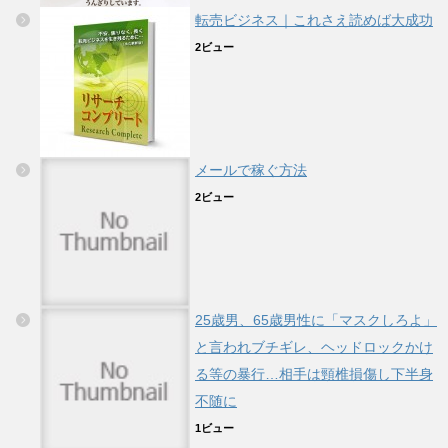
転売ビジネス｜これさえ読めば大成功
2ビュー
メールで稼ぐ方法
2ビュー
25歳男、65歳男性に「マスクしろよ」
と言われブチギレ、ヘッドロックかけ
る等の暴行…相手は頸椎損傷し下半身
不随に
1ビュー