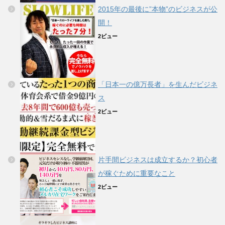
2015年の最後に”本物”のビジネスが公
開！
2ビュー
「日本一の億万長者」を生んだビジネ
ス
2ビュー
片手間ビジネスは成立するか？初心者
が稼ぐために重要なこと
2ビュー