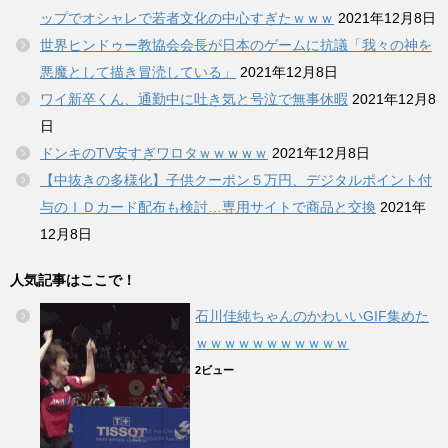
ップでオシャレで若者文化の中心すぎたｗｗｗ
2021年12月8日
世界ヒンドゥー教協会会長が日本のゲームに抗議「我々の神を
悪魔として描き冒涜している」
2021年12月8日
ワイ新卒くん、通勤中に吐き気と号泣で無事休暇
2021年12月8
日
ドンキのTV安すぎワロタｗｗｗｗｗ
2021年12月8日
【中抜きの多様化】子供クーポン５万円、デジタルポイント付
与のＩＤカード配布も検討…専用サイトで商品と交換
2021年
12月8日
人気記事はここで！
石川佳純ちゃんのかわいいGIF集めた
ｗｗｗｗｗｗｗｗｗｗｗ
2ビュー