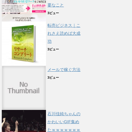
要なこと
3ビュー
転売ビジネス｜こ
れさえ読めば大成
功
3ビュー
メールで稼ぐ方法
3ビュー
石川佳純ちゃんの
かわいいGIF集め
たｗｗｗｗｗｗｗ