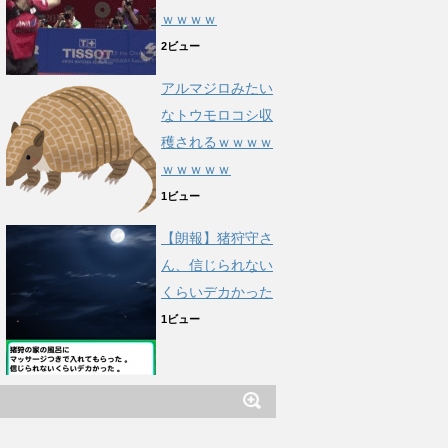
ｗｗｗｗ
2ビュー
アルマジロみたい
なトウモロコシ収
穫されるｗｗｗｗ
ｗｗｗｗｗ
1ビュー
【朗報】猪狩守さ
ん、信じられない
くらいデカかった
1ビュー