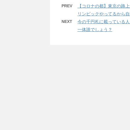
PREV
【コロナの都】東京の路上
リンピックやってるから自
NEXT
今の千円札に載っている人
一体誰でしょう？