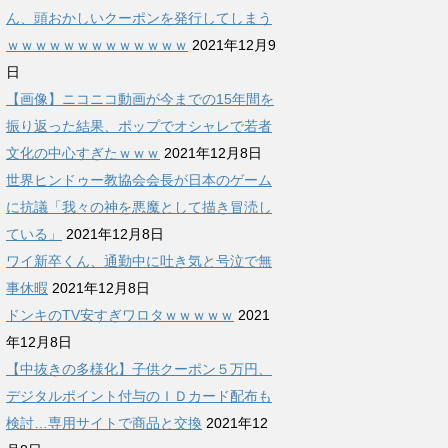
ん、頭おかしいクーポンを発行してしまう
ｗｗｗｗｗｗｗｗｗｗｗｗｗ
2021年12月9
日
【画像】ニコニコ動画が今までの15年間を
振り返った結果、ポップでオシャレで若者
文化の中心すぎたｗｗｗ
2021年12月8日
世界ヒンドゥー教協会会長が日本のゲーム
に抗議「我々の神を悪魔として描き冒涜し
ている」
2021年12月8日
ワイ新卒くん、通勤中に吐き気と号泣で無
事休暇
2021年12月8日
ドンキのTV安すぎワロタｗｗｗｗｗ
2021
年12月8日
【中抜きの多様化】子供クーポン５万円、
デジタルポイント付与のＩＤカード配布も
検討…専用サイトで商品と交換
2021年12