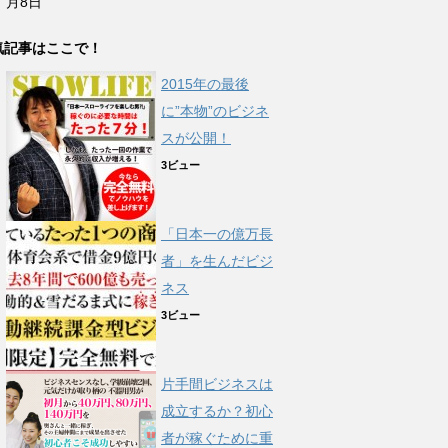
月8日
気記事はここで！
2015年の最後
に”本物”のビジネ
スが公開！
3ビュー
「日本一の億万長
者」を生んだビジ
ネス
3ビュー
片手間ビジネスは
成立するか？初心
者が稼ぐために重