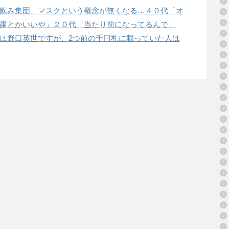
飲み集団、マスクという概念が無くなる…４０代「オ
粛とかいいや」２０代「当たり前になってるんで」
は野口英世ですが、2つ前の千円札に載っていた人は