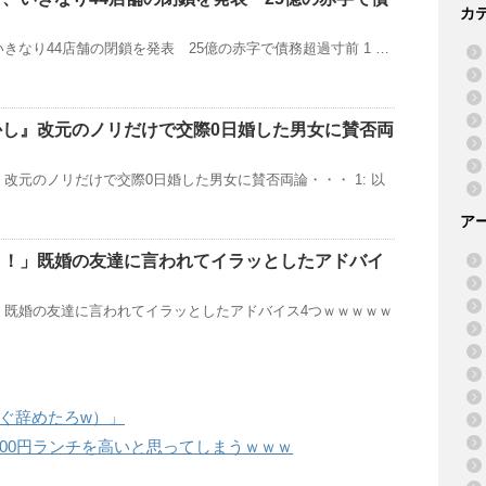
カ
きなり44店舗の閉鎖を発表 25億の赤字で債務超過寸前 1 …
かし』改元のノリだけで交際0日婚した男女に賛否両
改元のノリだけで交際0日婚した男女に賛否両論・・・ 1: 以
ア
よ！」既婚の友達に言われてイラッとしたアドバイ
」既婚の友達に言われてイラッとしたアドバイス4つｗｗｗｗｗ
ぐ辞めたろw）」
000円ランチを高いと思ってしまうｗｗｗ