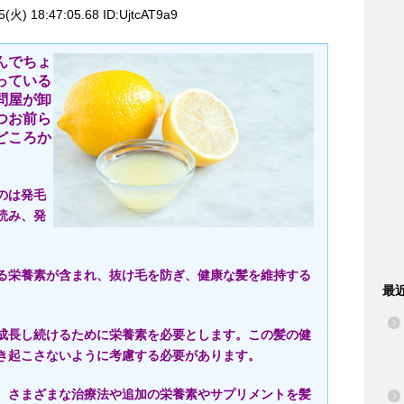
(火) 18:47:05.68 ID:UjtcAT9a9
んでちょ
っている
問屋が卸
つお前ら
どころか
のは発毛
読み、発
る栄養素が含まれ、抜け毛を防ぎ、健康な髪を維持する
最
成長し続けるために栄養素を必要とします。この髪の健
き起こさないように考慮する必要があります。
、さまざまな治療法や追加の栄養素やサプリメントを髪