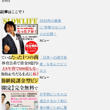
月8日
気記事はここで！
2015年の最後
に”本物”のビジネ
スが公開！
3ビュー
「日本一の億万長
者」を生んだビジ
ネス
3ビュー
片手間ビジネスは
成立するか？初心
者が稼ぐために重