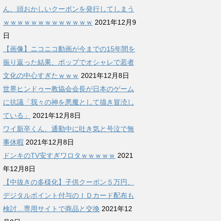
ん、頭おかしいクーポンを発行してしまう
ｗｗｗｗｗｗｗｗｗｗｗｗｗ
2021年12月9
日
【画像】ニコニコ動画が今までの15年間を
振り返った結果、ポップでオシャレで若者
文化の中心すぎたｗｗｗ
2021年12月8日
世界ヒンドゥー教協会会長が日本のゲーム
に抗議「我々の神を悪魔として描き冒涜し
ている」
2021年12月8日
ワイ新卒くん、通勤中に吐き気と号泣で無
事休暇
2021年12月8日
ドンキのTV安すぎワロタｗｗｗｗｗ
2021
年12月8日
【中抜きの多様化】子供クーポン５万円、
デジタルポイント付与のＩＤカード配布も
検討…専用サイトで商品と交換
2021年12