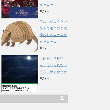
ｗｗｗｗ
2ビュー
アルマジロみたい
なトウモロコシ収
穫されるｗｗｗｗ
ｗｗｗｗｗ
1ビュー
【朗報】猪狩守さ
ん、信じられない
くらいデカかった
1ビュー