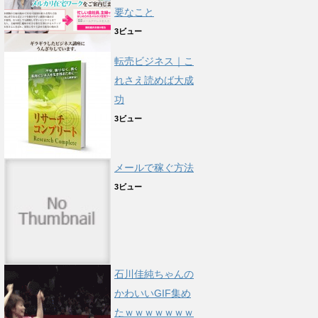
要なこと
3ビュー
転売ビジネス｜こ
れさえ読めば大成
功
3ビュー
メールで稼ぐ方法
3ビュー
石川佳純ちゃんの
かわいいGIF集め
たｗｗｗｗｗｗｗ