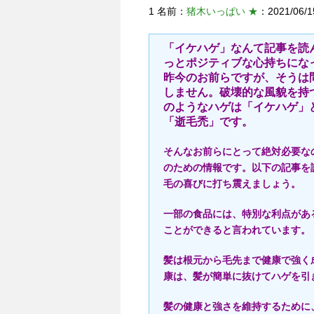
1 名前：
猪木いっぱい ★
：2021/06/15
「イケハゲ」なんて記事を読
っとポジティブな心持ちにな
昨今のお前らですが、そうは
しません。破壊的な風貌を持
のようなハゲは「イケハゲ」
「逝毛禿」です。
そんなお前らにとって絶対必要な
のための情報です。以下の記事を
毛の喜びに打ち震えましょう。
一部の食品には、特別な利点があ
ことができると言われています。
髪は根元から毛先まで健康で強く
康は、髪が簡単に抜けてハゲを引
髪の健康と強さを維持するために