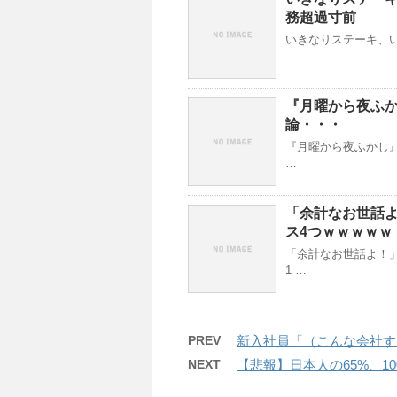
務超過寸前
いきなりステーキ、い
『月曜から夜ふ
論・・・
『月曜から夜ふかし』
…
「余計なお世話
ス4つｗｗｗｗｗ
「余計なお世話よ！
1 …
PREV
新入社員「（こんな会社す
NEXT
【悲報】日本人の65%、1