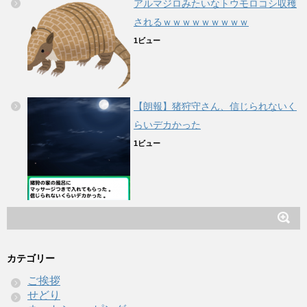
アルマジロみたいなトウモロコシ収穫
されるｗｗｗｗｗｗｗｗｗ
1ビュー
【朗報】猪狩守さん、信じられないく
らいデカかった
1ビュー
カテゴリー
ご挨拶
せどり