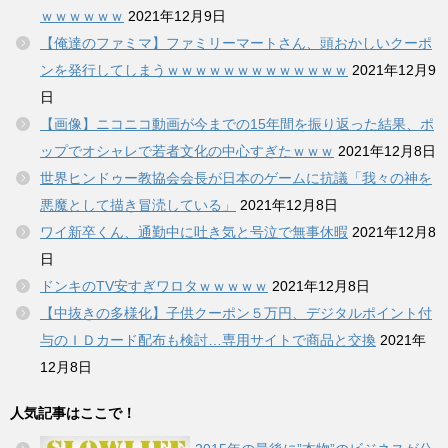
ｗｗｗｗｗｗ
2021年12月9日
【俺達のファミマ】ファミリーマートさん、頭おかしいクーポ
ンを発行してしまうｗｗｗｗｗｗｗｗｗｗｗｗｗ
2021年12月9
日
【画像】ニコニコ動画が今までの15年間を振り返った結果、ポ
ップでオシャレで若者文化の中心すぎたｗｗｗ
2021年12月8日
世界ヒンドゥー教協会会長が日本のゲームに抗議「我々の神を
悪魔として描き冒涜している」
2021年12月8日
ワイ新卒くん、通勤中に吐き気と号泣で無事休暇
2021年12月8
日
ドンキのTV安すぎワロタｗｗｗｗｗ
2021年12月8日
【中抜きの多様化】子供クーポン５万円、デジタルポイント付
与のＩＤカード配布も検討…専用サイトで商品と交換
2021年
12月8日
人気記事はここで！