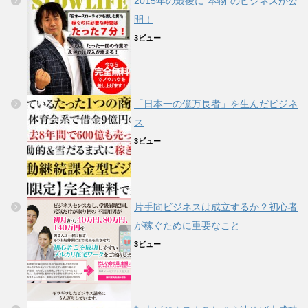
2015年の最後に”本物”のビジネスが公
開！
3ビュー
「日本一の億万長者」を生んだビジネ
ス
3ビュー
片手間ビジネスは成立するか？初心者
が稼ぐために重要なこと
3ビュー