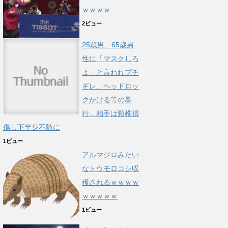
ｗｗｗｗ
2ビュー
25歳男、65歳男
性に「マスクしろ
よ」と言われブチ
ギレ、ヘッドロッ
クかける等の暴
行…相手は頸椎損
傷し下半身不随に
1ビュー
アルマジロみたい
なトウモロコシ収
穫されるｗｗｗｗ
ｗｗｗｗｗ
1ビュー