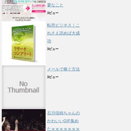
要なこと
3ビュー
転売ビジネス｜こ
れさえ読めば大成
功
3ビュー
メールで稼ぐ方法
3ビュー
石川佳純ちゃんの
かわいいGIF集め
たｗｗｗｗｗｗｗ