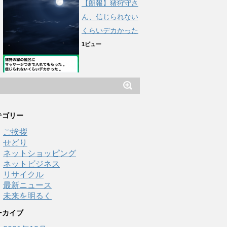
【朗報】猪狩守さ
ん、信じられない
くらいデカかった
1ビュー
テゴリー
ご挨拶
せどり
ネットショッピング
ネットビジネス
リサイクル
最新ニュース
未来を明るく
ーカイブ