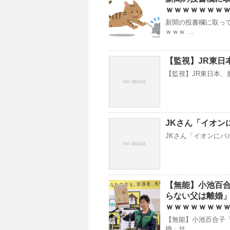
ｗｗｗｗｗｗｗ
新聞の投書欄に取っ
ｗｗｗ …
【監視】JR東日
【監視】JR東日本、服
JKさん「イオン
JKさん「イオンにバルデ
【無能】小池百
らない父は離婚
ｗｗｗｗｗｗｗ
【無能】小池百合子
婚」サ …