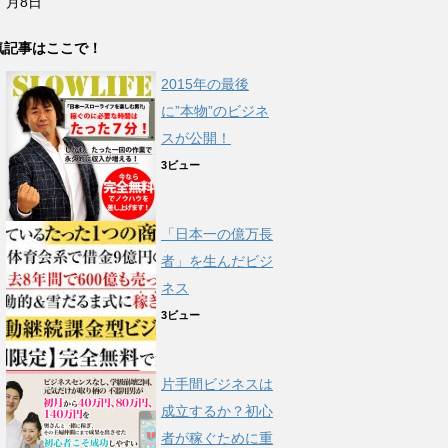
月8日
気記事はここで！
2015年の最後
に”本物”のビジネ
スが公開！
3ビュー
「日本一の億万長
者」を生んだビジ
ネス
3ビュー
片手間ビジネスは
成立するか？初心
者が稼ぐために重