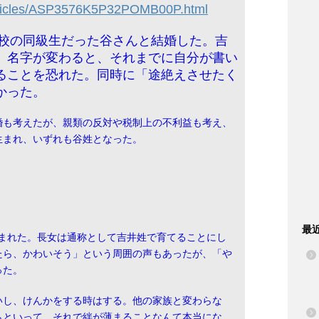
articles/ASP3576K5P32POMB00P.html
学校の同級生だった谷さんと結婚した。吉
。名字が変わると、それまでに自分が書い
ることを恐れた。同時に「途絶えさせたく
かった。
婚も考えたが、親類の反対や税制上の不利益も考え、
生まれ、いずれも谷姓となった。
最
が生まれた。長女は通称として吉井姓で育てることにし
たら、かわいそう」という周囲の声もあったが、「や
った。
いし、けんかをする時はする。他の家族と変わらな
らといって、それで絆が薄まることなんて本当にな