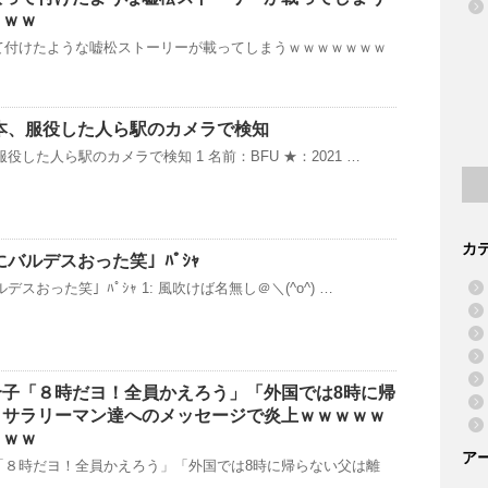
ｗｗｗ
て付けたような嘘松ストーリーが載ってしまうｗｗｗｗｗｗｗ
本、服役した人ら駅のカメラで検知
役した人ら駅のカメラで検知 1 名前：BFU ★：2021 …
カ
にバルデスおった笑」ﾊﾟｼｬ
スおった笑」ﾊﾟｼｬ 1: 風吹けば名無し＠＼(^o^) …
合子「８時だヨ！全員かえろう」「外国では8時に帰
」サラリーマン達へのメッセージで炎上ｗｗｗｗｗ
ｗｗｗ
ア
「８時だヨ！全員かえろう」「外国では8時に帰らない父は離