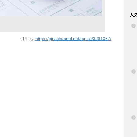
人
引用元:
https://girlschannel.net/topics/3261037/