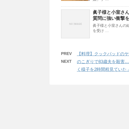
眞子様と小室さ
質問に強い衝撃
眞子様と小室さんの
を受け …
PREV
【料理】クックパッドのヤ
NEXT
のこぎりで83歳夫を殺害
く様子を2時間程見ていた