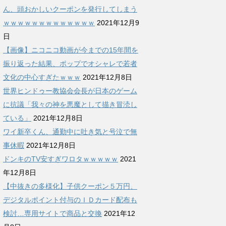
ん、頭おかしいクーポンを発行してしまう
ｗｗｗｗｗｗｗｗｗｗｗｗｗ
2021年12月9
日
【画像】ニコニコ動画が今までの15年間を
振り返った結果、ポップでオシャレで若者
文化の中心すぎたｗｗｗ
2021年12月8日
世界ヒンドゥー教協会会長が日本のゲーム
に抗議「我々の神を悪魔として描き冒涜し
ている」
2021年12月8日
ワイ新卒くん、通勤中に吐き気と号泣で無
事休暇
2021年12月8日
ドンキのTV安すぎワロタｗｗｗｗｗ
2021
年12月8日
【中抜きの多様化】子供クーポン５万円、
デジタルポイント付与のＩＤカード配布も
検討…専用サイトで商品と交換
2021年12