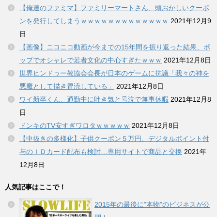
【俺達のファミマ】ファミリーマートさん、頭おかしいクーポ
ンを発行してしまうｗｗｗｗｗｗｗｗｗｗｗｗｗ
2021年12月9
日
【画像】ニコニコ動画が今までの15年間を振り返った結果、ポ
ップでオシャレで若者文化の中心すぎたｗｗｗ
2021年12月8日
世界ヒンドゥー教協会会長が日本のゲームに抗議「我々の神を
悪魔として描き冒涜している」
2021年12月8日
ワイ新卒くん、通勤中に吐き気と号泣で無事休暇
2021年12月8
日
ドンキのTV安すぎワロタｗｗｗｗｗ
2021年12月8日
【中抜きの多様化】子供クーポン５万円、デジタルポイント付
与のＩＤカード配布も検討…専用サイトで商品と交換
2021年
12月8日
人気記事はここで！
2015年の最後に”本物”のビジネスが公