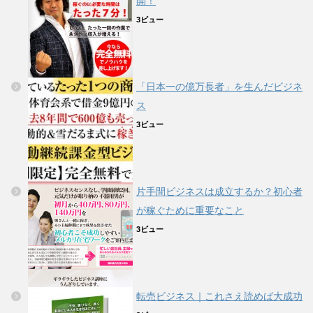
開！
3ビュー
「日本一の億万長者」を生んだビジネ
ス
3ビュー
片手間ビジネスは成立するか？初心者
が稼ぐために重要なこと
3ビュー
転売ビジネス｜これさえ読めば大成功