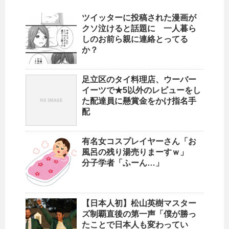
ツイッターに投稿された漫画が
クソ泣けると話題に 一人暮ら
しのお前ら親に連絡とってる
か？
足立区のタイ料理店、ウーバー
イーツで★5以外のレビューをし
た配達員に懸賞金をかけ指名手
配
有名女コスプレイヤーさん「お
風呂の残り湯売りまーすｗ」
分子学者「ふーん…」
【日本人初】松山英樹マスター
ズ制覇直後の第一声「僕が勝っ
たことで日本人も変わってい