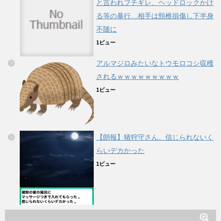
と言われブチギレ、ヘッドロックかけ
る等の暴行…相手は頸椎損傷し下半身
不随に
1ビュー
アルマジロみたいなトウモロコシ収穫
されるｗｗｗｗｗｗｗｗｗ
1ビュー
【朗報】猪狩守さん、信じられないく
らいデカかった
1ビュー