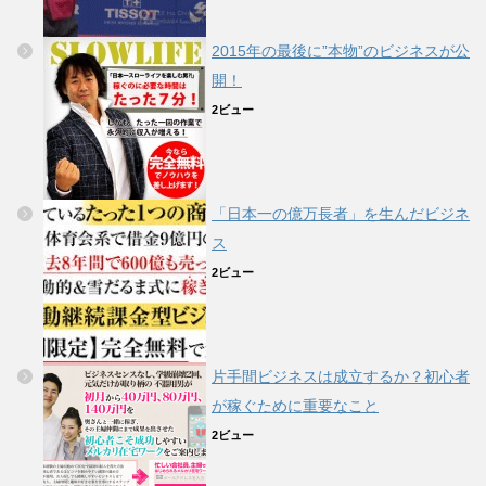
2015年の最後に”本物”のビジネスが公
開！
2ビュー
「日本一の億万長者」を生んだビジネ
ス
2ビュー
片手間ビジネスは成立するか？初心者
が稼ぐために重要なこと
2ビュー