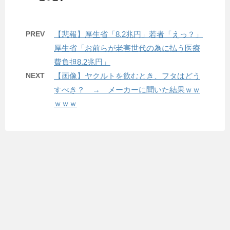
PREV
【悲報】厚生省「8.2兆円」若者「えっ？」
厚生省「お前らが老害世代の為に払う医療
費負担8.2兆円」
NEXT
【画像】ヤクルトを飲むとき、フタはどう
すべき？ → メーカーに聞いた結果ｗｗ
ｗｗｗ