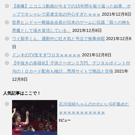
【画像】ニコニコ動画が今までの15年間を振り返った結果、ポ
ップでオシャレで若者文化の中心すぎたｗｗｗ
2021年12月8日
世界ヒンドゥー教協会会長が日本のゲームに抗議「我々の神を
悪魔として描き冒涜している」
2021年12月8日
ワイ新卒くん、通勤中に吐き気と号泣で無事休暇
2021年12月8
日
ドンキのTV安すぎワロタｗｗｗｗｗ
2021年12月8日
【中抜きの多様化】子供クーポン５万円、デジタルポイント付
与のＩＤカード配布も検討…専用サイトで商品と交換
2021年
12月8日
人気記事はここで！
石川佳純ちゃんのかわいいGIF集めた
ｗｗｗｗｗｗｗｗｗｗｗ
2ビュー