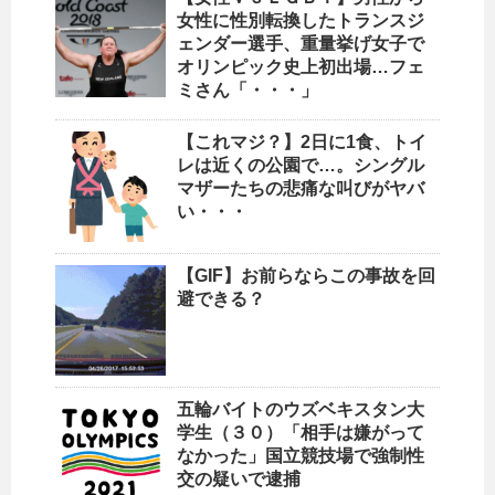
女性に性別転換したトランスジ
ェンダー選手、重量挙げ女子で
オリンピック史上初出場…フェ
ミさん「・・・」
【これマジ？】2日に1食、トイ
レは近くの公園で…。シングル
マザーたちの悲痛な叫びがヤバ
い・・・
【GIF】お前らならこの事故を回
避できる？
五輪バイトのウズベキスタン大
学生（３０）「相手は嫌がって
なかった」国立競技場で強制性
交の疑いで逮捕