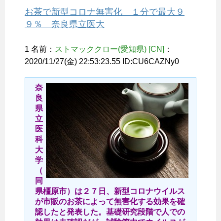
お茶で新型コロナ無害化 １分で最大９
９％ 奈良県立医大
1 名前：
ストマッククロー(愛知県) [CN]
：
2020/11/27(金) 22:53:23.55 ID:CU6CAZNy0
奈
良
県
立
医
科
大
学
（
同
県橿原市）は２７日、新型コロナウイルス
が市販のお茶によって無害化する効果を確
認したと発表した。基礎研究段階で人での