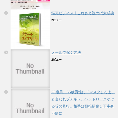
転売ビジネス｜これさえ読めば大成功
2ビュー
メールで稼ぐ方法
2ビュー
25歳男、65歳男性に「マスクしろよ」
と言われブチギレ、ヘッドロックかけ
る等の暴行…相手は頸椎損傷し下半身
不随に