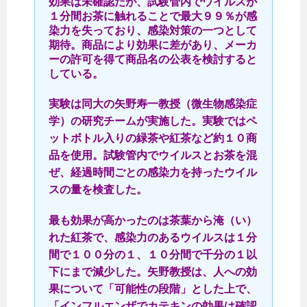
効果は未確認だが、試験管内でウイルスが
１分間お茶に触れることで最大９９％が感
染力を失っており、感染対策の一つとして
期待。商品により効果に差があり、メーカ
ーの許可を得て商品名の公表を検討すると
している。
実験は同大の矢野寿一教授（微生物感染症
学）の研究チームが実施した。実験ではペ
ットボトル入りの緑茶や紅茶など約１０商
品を使用。試験管内でウイルスとお茶を混
ぜ、経過時間ごとの感染力を持ったウイル
スの量を検査した。
最も効果が高かったのは茶葉から淹（い）
れた紅茶で、感染力のあるウイルスは１分
間で１００分の１、１０分間で千分の１以
下にまで減少した。矢野教授は、人への効
果について「可能性の段階」とした上で、
「インフルエンザでカテキンの効果は確認