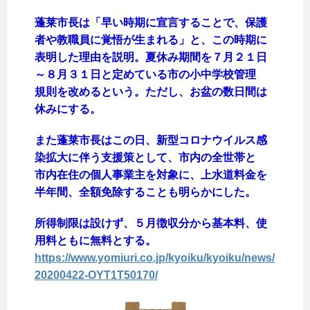
蓬莱市長は「早い時期に宣言することで、保護
者や教職員に覚悟が生まれる」と、この時期に
表明した理由を説明。夏休み期間を７月２１日
～８月３１日と定めている市の小中学校管理
規則を改めるという。ただし、お盆の数日間は
休みにする。
また蓬莱市長はこの日、新型コロナウイルス感
染拡大に伴う支援策として、市内の全世帯と
市内在住の個人事業主を対象に、上水道料金を
半年間、全額免除することも明らかにした。
所得制限は設けず、５月徴収分から基本料、使
用料ともに無料とする。
https://www.yomiuri.co.jp/kyoiku/kyoiku/news/
20200422-OYT1T50170/