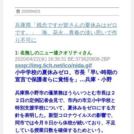
2020/04/23
兵庫県「残念ですが皆さんの夏休みはゼロ
です。」 海、花火…青春の淡い思いで作
り不可に
1:
名無しのニュー速クオリティさん
2020/04/22(水) 16:36:31 BE:373620608-2BP
sssp://img.5ch.net/ico/nida.gif
小中学校の夏休みゼロ、市長「早い時期の
宣言で保護者らに覚悟を」…兵庫・小野
兵庫県小野市の蓬莱務ほうらいつとむ市長は２
２日の定例記者会見で、市内の市立小中学校と
特別支援学校について、夏休みをゼロにする方
針を表明した。新型コロナウイルスの影響で、
同市では今月９日から休校が続いており、不足
している授業日数を確保するためという。