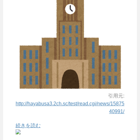
引用元:
http://hayabusa3.2ch.sc/test/read.cgi/news/15875
40991/
続きを読む