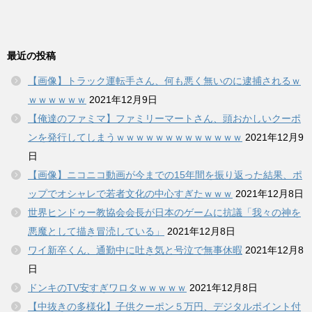
最近の投稿
【画像】トラック運転手さん、何も悪く無いのに逮捕されるｗ
ｗｗｗｗｗｗ
2021年12月9日
【俺達のファミマ】ファミリーマートさん、頭おかしいクーポ
ンを発行してしまうｗｗｗｗｗｗｗｗｗｗｗｗｗ
2021年12月9
日
【画像】ニコニコ動画が今までの15年間を振り返った結果、ポ
ップでオシャレで若者文化の中心すぎたｗｗｗ
2021年12月8日
世界ヒンドゥー教協会会長が日本のゲームに抗議「我々の神を
悪魔として描き冒涜している」
2021年12月8日
ワイ新卒くん、通勤中に吐き気と号泣で無事休暇
2021年12月8
日
ドンキのTV安すぎワロタｗｗｗｗｗ
2021年12月8日
【中抜きの多様化】子供クーポン５万円、デジタルポイント付