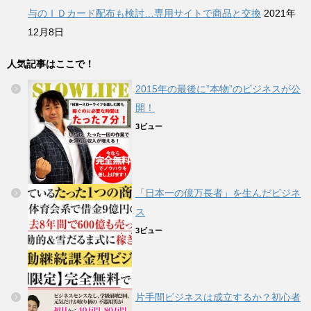
与のＩＤカード配布も検討…専用サイトで商品と交換
2021年
12月8日
人気記事はここで！
2015年の最後に”本物”のビジネスが公
開！
3ビュー
「日本一の億万長者」を生んだビジネ
ス
3ビュー
片手間ビジネスは成立するか？初心者