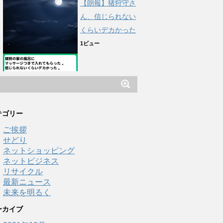
【朗報】猪狩守さ
ん、信じられない
くらいデカかった
1ビュー
テゴリー
ご挨拶
せどり
ネットショッピング
ネットビジネス
リサイクル
最新ニュース
未来を明るく
ーカイブ