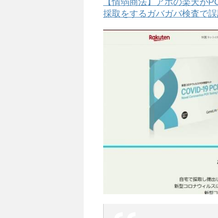
【情弱商法】アホの楽天がP
採取をするガバガバ検査で誤