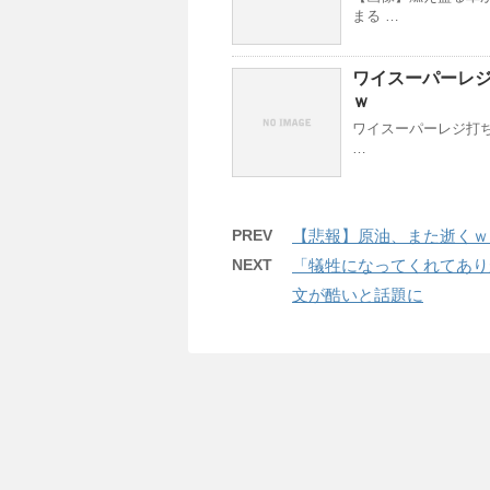
まる …
ワイスーパーレ
ｗ
ワイスーパーレジ打ち
…
PREV
【悲報】原油、また逝くｗ
NEXT
「犠牲になってくれてあり
文が酷いと話題に