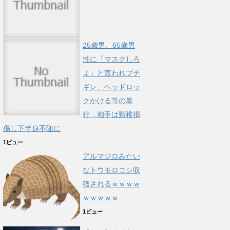
25歳男、65歳男
性に「マスクしろ
よ」と言われブチ
ギレ、ヘッドロッ
クかける等の暴
行…相手は頸椎損
傷し下半身不随に
1ビュー
アルマジロみたい
なトウモロコシ収
穫されるｗｗｗｗ
ｗｗｗｗｗ
1ビュー