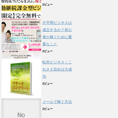
2ビュー
片手間ビジネスは
成立するか？初心
者が稼ぐために重
要なこと
2ビュー
転売ビジネス｜こ
れさえ読めば大成
功
2ビュー
メールで稼ぐ方法
2ビュー