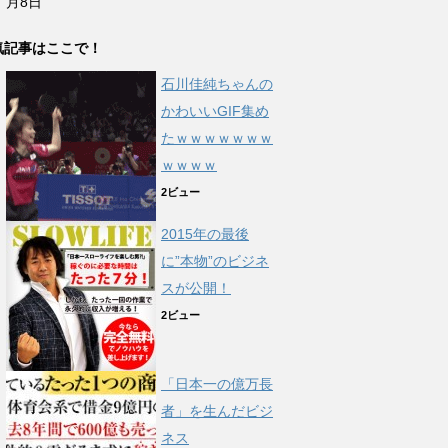
月8日
気記事はここで！
石川佳純ちゃんの
かわいいGIF集め
たｗｗｗｗｗｗｗ
ｗｗｗｗ
2ビュー
2015年の最後
に”本物”のビジネ
スが公開！
2ビュー
「日本一の億万長
者」を生んだビジ
ネス