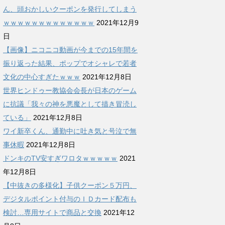
ん、頭おかしいクーポンを発行してしまう
ｗｗｗｗｗｗｗｗｗｗｗｗｗ
2021年12月9
日
【画像】ニコニコ動画が今までの15年間を
振り返った結果、ポップでオシャレで若者
文化の中心すぎたｗｗｗ
2021年12月8日
世界ヒンドゥー教協会会長が日本のゲーム
に抗議「我々の神を悪魔として描き冒涜し
ている」
2021年12月8日
ワイ新卒くん、通勤中に吐き気と号泣で無
事休暇
2021年12月8日
ドンキのTV安すぎワロタｗｗｗｗｗ
2021
年12月8日
【中抜きの多様化】子供クーポン５万円、
デジタルポイント付与のＩＤカード配布も
検討…専用サイトで商品と交換
2021年12