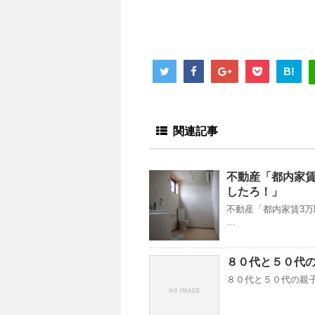
B!
関連記事
不動産「都内家
したろ！」
不動産「都内家賃3万
…
８０代と５０代
８０代と５０代の親