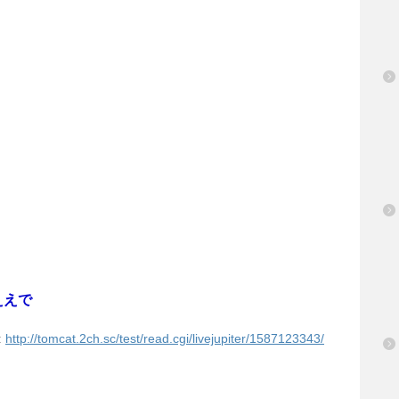
ええで
:
http://tomcat.2ch.sc/test/read.cgi/livejupiter/1587123343/