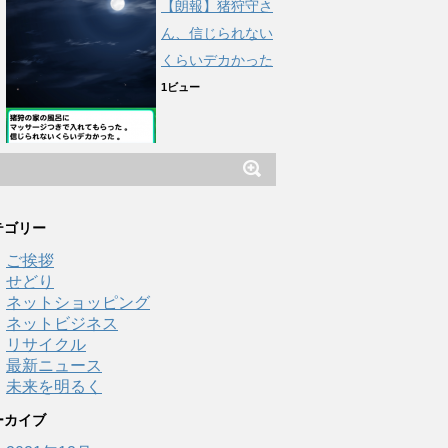
【朗報】猪狩守さ
ん、信じられない
くらいデカかった
1ビュー
テゴリー
ご挨拶
せどり
ネットショッピング
ネットビジネス
リサイクル
最新ニュース
未来を明るく
ーカイブ