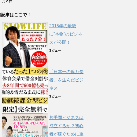
月8日
気記事はここで！
2015年の最後
に”本物”のビジネ
スが公開！
3ビュー
「日本一の億万長
者」を生んだビジ
ネス
3ビュー
片手間ビジネスは
成立するか？初心
者が稼ぐために重