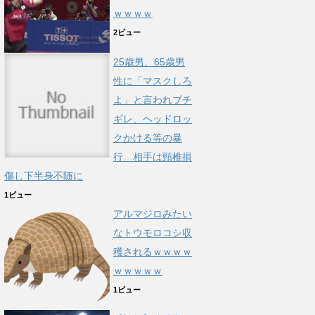
ｗｗｗｗ
2ビュー
25歳男、65歳男
性に「マスクしろ
よ」と言われブチ
ギレ、ヘッドロッ
クかける等の暴
行…相手は頸椎損
傷し下半身不随に
1ビュー
アルマジロみたい
なトウモロコシ収
穫されるｗｗｗｗ
ｗｗｗｗｗ
1ビュー