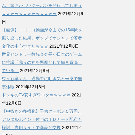
ん、頭おかしいクーポンを発行してしまう
ｗｗｗｗｗｗｗｗｗｗｗｗｗ
2021年12月9
日
【画像】ニコニコ動画が今までの15年間を
振り返った結果、ポップでオシャレで若者
文化の中心すぎたｗｗｗ
2021年12月8日
世界ヒンドゥー教協会会長が日本のゲーム
に抗議「我々の神を悪魔として描き冒涜し
ている」
2021年12月8日
ワイ新卒くん、通勤中に吐き気と号泣で無
事休暇
2021年12月8日
ドンキのTV安すぎワロタｗｗｗｗｗ
2021
年12月8日
【中抜きの多様化】子供クーポン５万円、
デジタルポイント付与のＩＤカード配布も
検討…専用サイトで商品と交換
2021年12