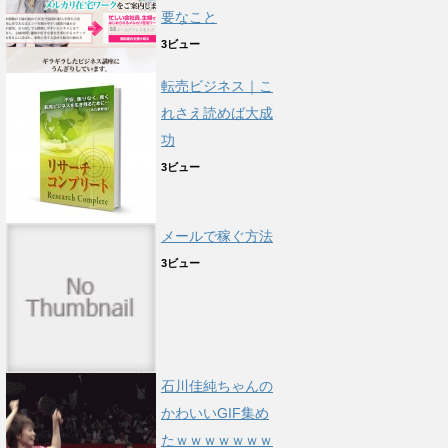
要なこと
3ビュー
転売ビジネス｜こ
れさえ読めば大成
功
3ビュー
メールで稼ぐ方法
3ビュー
石川佳純ちゃんの
かわいいGIF集め
たｗｗｗｗｗｗｗ