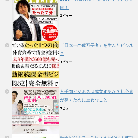
開！
3ビュー
「日本一の億万長者」を生んだビジネ
ス
3ビュー
片手間ビジネスは成立するか？初心者
が稼ぐために重要なこと
3ビュー
転売ビジネス｜これさえ読めば大成功