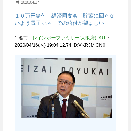
2020/04/17
１０万円給付 経済同友会「貯蓄に回らな
いよう電子マネーでの給付が望ましい」
1 名前：
レインボーファミリー(大阪府) [AU]
：
2020/04/16(木) 19:04:12.74 ID:VKRJMlON0