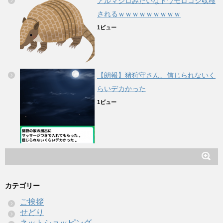
アルマジロみたいなトウモロコシ収穫
されるｗｗｗｗｗｗｗｗｗ
1ビュー
【朗報】猪狩守さん、信じられないく
らいデカかった
1ビュー
カテゴリー
ご挨拶
せどり
ネットショッピング