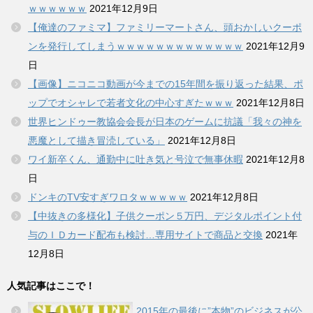
ｗｗｗｗｗｗ
2021年12月9日
【俺達のファミマ】ファミリーマートさん、頭おかしいクーポ
ンを発行してしまうｗｗｗｗｗｗｗｗｗｗｗｗｗ
2021年12月9
日
【画像】ニコニコ動画が今までの15年間を振り返った結果、ポ
ップでオシャレで若者文化の中心すぎたｗｗｗ
2021年12月8日
世界ヒンドゥー教協会会長が日本のゲームに抗議「我々の神を
悪魔として描き冒涜している」
2021年12月8日
ワイ新卒くん、通勤中に吐き気と号泣で無事休暇
2021年12月8
日
ドンキのTV安すぎワロタｗｗｗｗｗ
2021年12月8日
【中抜きの多様化】子供クーポン５万円、デジタルポイント付
与のＩＤカード配布も検討…専用サイトで商品と交換
2021年
12月8日
人気記事はここで！
2015年の最後に”本物”のビジネスが公