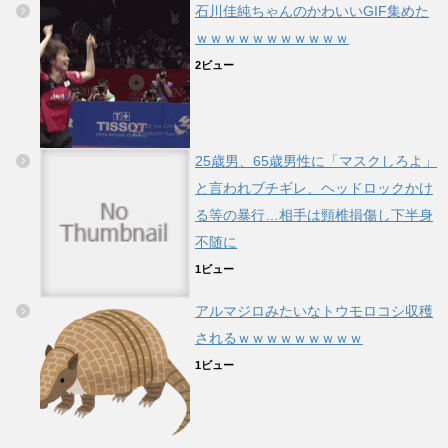
石川佳純ちゃんのかわいいGIF集めた
ｗｗｗｗｗｗｗｗｗｗｗ
2ビュー
25歳男、65歳男性に「マスクしろよ」
と言われブチギレ、ヘッドロックかけ
る等の暴行…相手は頸椎損傷し下半身
不随に
1ビュー
アルマジロみたいなトウモロコシ収穫
されるｗｗｗｗｗｗｗｗｗ
1ビュー