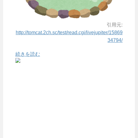
引用元:
http://tomcat.2ch.sc/test/read.cgi/livejupiter/15869
34794/
続きを読む