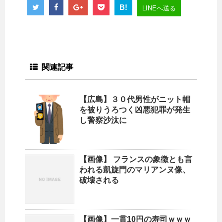
B!
LINEへ送る
関連記事
【広島】３０代男性がニット帽
を被りうろつく凶悪犯罪が発生
し警察沙汰に
【画像】 フランスの象徴とも言
われる凱旋門のマリアンヌ像、
破壊される
【画像】一貫10円の寿司ｗｗｗ