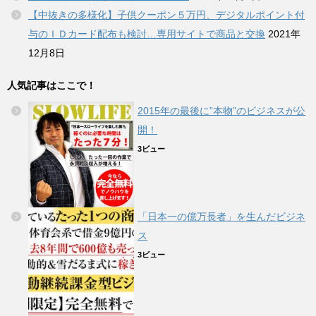
【中抜きの多様化】子供クーポン５万円、デジタルポイント付
与のＩＤカード配布も検討…専用サイトで商品と交換
2021年
12月8日
人気記事はここで！
2015年の最後に”本物”のビジネスが公
開！
3ビュー
「日本一の億万長者」を生んだビジネ
ス
3ビュー