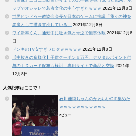
ップでオシャレで若者文化の中心すぎたｗｗｗ
2021年12月8日
世界ヒンドゥー教協会会長が日本のゲームに抗議「我々の神を
悪魔として描き冒涜している」
2021年12月8日
ワイ新卒くん、通勤中に吐き気と号泣で無事休暇
2021年12月8
日
ドンキのTV安すぎワロタｗｗｗｗｗ
2021年12月8日
【中抜きの多様化】子供クーポン５万円、デジタルポイント付
与のＩＤカード配布も検討…専用サイトで商品と交換
2021年
12月8日
人気記事はここで！
石川佳純ちゃんのかわいいGIF集めた
ｗｗｗｗｗｗｗｗｗｗｗ
2ビュー