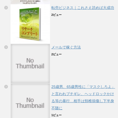
転売ビジネス｜これさえ読めば大成功
2ビュー
メールで稼ぐ方法
2ビュー
25歳男、65歳男性に「マスクしろよ」
と言われブチギレ、ヘッドロックかけ
る等の暴行…相手は頸椎損傷し下半身
不随に
1ビュー