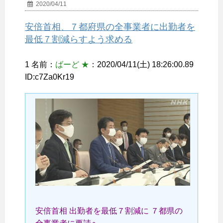
2020/04/11
安倍首相、７都府県の全事業者に出勤者を
最低７割減らすよう求める
1 名前：
ばーど ★
：2020/04/11(土) 18:26:00.89
ID:c7Za0Kr19
安倍首相 出勤者を最低７割減に ７都県の