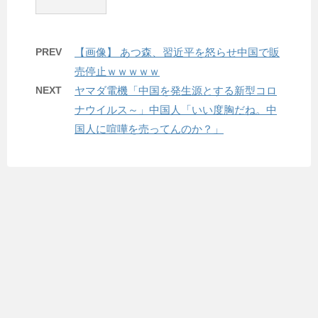
PREV
【画像】 あつ森、習近平を怒らせ中国で販
売停止ｗｗｗｗｗ
NEXT
ヤマダ電機「中国を発生源とする新型コロ
ナウイルス～」中国人「いい度胸だね。中
国人に喧嘩を売ってんのか？」