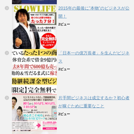
2015年の最後に”本物”のビジネスが公
開！
2ビュー
「日本一の億万長者」を生んだビジネ
ス
2ビュー
片手間ビジネスは成立するか？初心者
が稼ぐために重要なこと
2ビュー