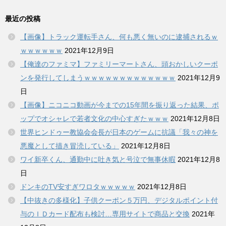
最近の投稿
【画像】トラック運転手さん、何も悪く無いのに逮捕されるｗ
ｗｗｗｗｗｗ
2021年12月9日
【俺達のファミマ】ファミリーマートさん、頭おかしいクーポ
ンを発行してしまうｗｗｗｗｗｗｗｗｗｗｗｗｗ
2021年12月9
日
【画像】ニコニコ動画が今までの15年間を振り返った結果、ポ
ップでオシャレで若者文化の中心すぎたｗｗｗ
2021年12月8日
世界ヒンドゥー教協会会長が日本のゲームに抗議「我々の神を
悪魔として描き冒涜している」
2021年12月8日
ワイ新卒くん、通勤中に吐き気と号泣で無事休暇
2021年12月8
日
ドンキのTV安すぎワロタｗｗｗｗｗ
2021年12月8日
【中抜きの多様化】子供クーポン５万円、デジタルポイント付
与のＩＤカード配布も検討…専用サイトで商品と交換
2021年