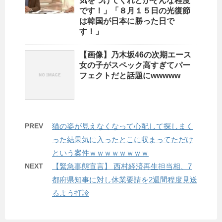
気をつけてくれとかそんな程度
です！」「８月１５日の光復節
は韓国が日本に勝った日で
す！」
【画像】乃木坂46の次期エース
女の子がスペック高すぎてパー
フェクトだと話題にwwwww
PREV
猫の姿が見えなくなって心配して探しまく
った結果気に入ったとこに収まってただけ
という案件ｗｗｗｗｗｗｗｗ
NEXT
【緊急事態宣言】 西村経済再生担当相、7
都府県知事に対し休業要請を2週間程度見送
るよう打診