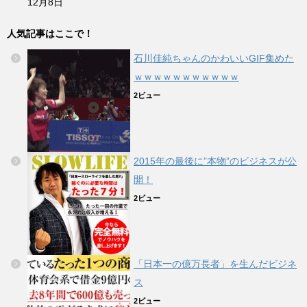
12月8日
人気記事はここで！
石川佳純ちゃんのかわいいGIF集めた
ｗｗｗｗｗｗｗｗｗｗｗ
2ビュー
2015年の最後に”本物”のビジネスが公
開！
2ビュー
「日本一の億万長者」を生んだビジネ
ス
2ビュー