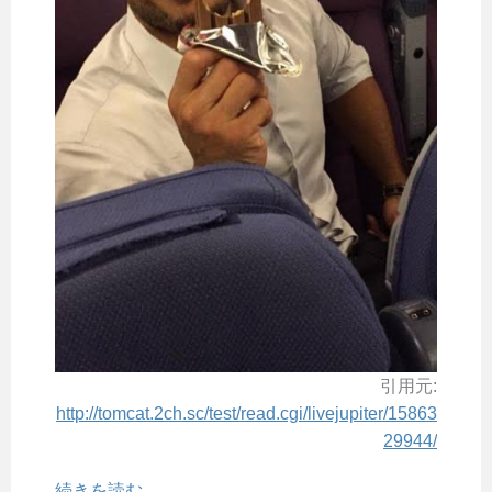
引用元:
http://tomcat.2ch.sc/test/read.cgi/livejupiter/15863
29944/
続きを読む