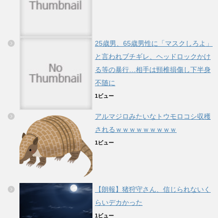
25歳男、65歳男性に「マスクしろよ」
と言われブチギレ、ヘッドロックかけ
る等の暴行…相手は頸椎損傷し下半身
不随に
1ビュー
アルマジロみたいなトウモロコシ収穫
されるｗｗｗｗｗｗｗｗｗ
1ビュー
【朗報】猪狩守さん、信じられないく
らいデカかった
1ビュー