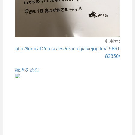
引用元:
http://tomcat.2ch.sc/test/read.cgi/livejupiter/15861
82350/
続きを読む