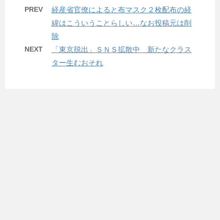
PREV
経産省官僚によると布マスク２枚配布の経
緯はこういうことらしい…なお投稿元は削
除
NEXT
「東京脱出」ＳＮＳ拡散中 新たなクラス
ター生むおそれ