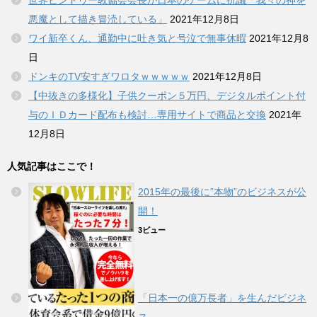
悪魔として描き冒涜している」
2021年12月8日
ワイ新卒くん、通勤中に吐き気と号泣で無事休暇
2021年12月8
日
ドンキのTV安すぎワロタｗｗｗｗｗ
2021年12月8日
【中抜きの多様化】子供クーポン５万円、デジタルポイント付
与のＩＤカード配布も検討…専用サイトで商品と交換
2021年
12月8日
人気記事はここで！
2015年の最後に”本物”のビジネスが公
開！
3ビュー
「日本一の億万長者」を生んだビジネ
ス