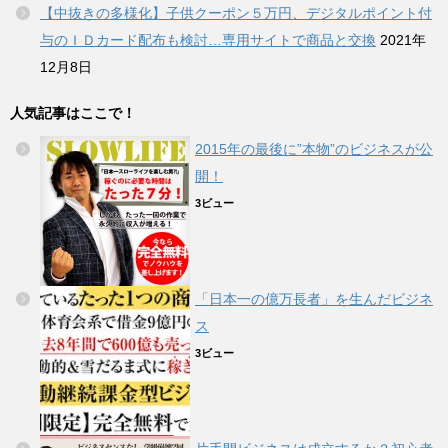
【中抜きの多様化】子供クーポン５万円、デジタルポイント付
与のＩＤカード配布も検討…専用サイトで商品と交換
2021年
12月8日
人気記事はここで！
2015年の最後に”本物”のビジネスが公
開！
3ビュー
「日本一の億万長者」を生んだビジネ
ス
3ビュー