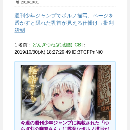
2019/10/31
週刊少年ジャンプでポルノ描写、ページを
透かすと隠れた乳首が見える仕掛け→批判
殺到
1 名前：
どんぎつね(武蔵國) [GB]
：
2019/10/30(水) 18:27:29.49 ID:3TCFPnNt0
今週の週刊少年ジャンプに掲載された『ゆ
らぎ荘の幽奈さん』に露骨なポルノ描写が