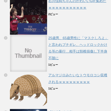
石川佳純ちゃんのかわいいGIF集めた
ｗｗｗｗｗｗｗｗｗｗｗ
2ビュー
25歳男、65歳男性に「マスクしろよ」
と言われブチギレ、ヘッドロックかけ
る等の暴行…相手は頸椎損傷し下半身
不随に
1ビュー
アルマジロみたいなトウモロコシ収穫
されるｗｗｗｗｗｗｗｗｗ
1ビュー