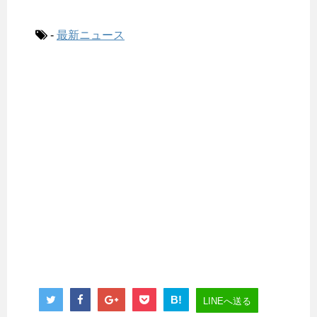
-
最新ニュース
B!
LINEへ送る