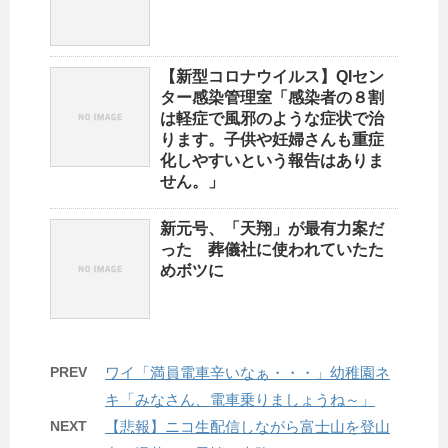
【新型コロナウイルス】QIセン
ター感染管理室「感染者の８割
は軽症で風邪のような症状で治
ります。子供や妊婦さんも重症
化しやすいという報告はありま
せん。」
新元号、「天翔」が最有力案だ
った 葬儀社に使われていたた
めボツに
PREV
ワイ「満員電車辛いなぁ・・・」幼稚園ネ
キ「みなさん、電車乗りましょうね～」
NEXT
【悲報】ニコ生配信しながら富士山を登山