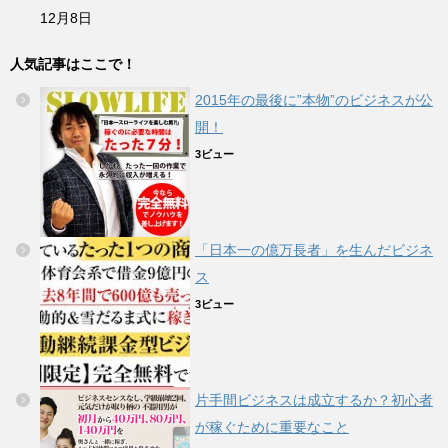
12月8日
人気記事はここで！
2015年の最後に”本物”のビジネスが公
開！
3ビュー
「日本一の億万長者」を生んだビジネ
ス
3ビュー
片手間ビジネスは成立するか？初心者
が稼ぐために重要なこと