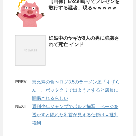
【画像】Excel縛りでプレゼンを
敢行する猛者、現るｗｗｗｗｗ
妊娠中のヤギが8人の男に強姦さ
れて死亡 インド
PREV
恵比寿の食べログ3.5のラーメン屋「すずら
ん」、ボッタクリで出ようとすると店員に
恫喝されるらしい
NEXT
週刊少年ジャンプでポルノ描写、ページを
透かすと隠れた乳首が見える仕掛け→批判
殺到