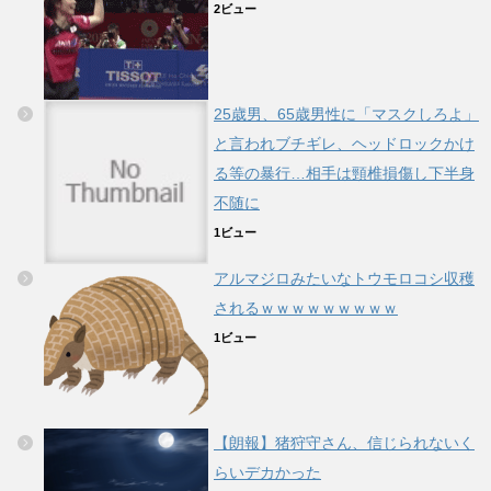
2ビュー
25歳男、65歳男性に「マスクしろよ」
と言われブチギレ、ヘッドロックかけ
る等の暴行…相手は頸椎損傷し下半身
不随に
1ビュー
アルマジロみたいなトウモロコシ収穫
されるｗｗｗｗｗｗｗｗｗ
1ビュー
【朗報】猪狩守さん、信じられないく
らいデカかった