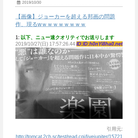
2019/10/30
【画像】ジョーカーを超える邦画の問題
作、現るwｗｗｗｗｗｗｗｗ
1:
以下、ニュー速クオリティでお送りします
2019/10/27(日) 17:57:26.44
ID:ID:h0nYi8ha0.net
引用元:
http://tomcat.2ch.sc/test/read.cgi/livejupiter/15721