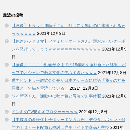
最近の投稿
【画像】トラック運転手さん、何も悪く無いのに逮捕されるｗ
ｗｗｗｗｗｗ
2021年12月9日
【俺達のファミマ】ファミリーマートさん、頭おかしいクーポ
ンを発行してしまうｗｗｗｗｗｗｗｗｗｗｗｗｗ
2021年12月9
日
【画像】ニコニコ動画が今までの15年間を振り返った結果、ポ
ップでオシャレで若者文化の中心すぎたｗｗｗ
2021年12月8日
世界ヒンドゥー教協会会長が日本のゲームに抗議「我々の神を
悪魔として描き冒涜している」
2021年12月8日
ワイ新卒くん、通勤中に吐き気と号泣で無事休暇
2021年12月8
日
ドンキのTV安すぎワロタｗｗｗｗｗ
2021年12月8日
【中抜きの多様化】子供クーポン５万円、デジタルポイント付
与のＩＤカード配布も検討…専用サイトで商品と交換
2021年