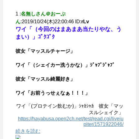
1 :
名無しさん＠おーぷ
ん
:2019/10/24(木)22:00:46 ID:
rLv
ワイ「（今回のはまあまあ当たりやな、う
まい）」ｺﾞｸｺﾞｸ
彼女「マッスルチャージ」
ワイ「（シェイカー洗うかな）」ｼﾞｬﾌﾞｼﾞｬﾌﾞ
彼女「マッスル綺麗好き」
ワイ「お前うっせぇなぁ！！！」
ワイ「(プロテイン飲むか)」ｼｬｶｼｬｶ 彼女「マッ
スルシェイク」
https://hayabusa.open2ch.net/test/read.cgi/liveju
piter/1571922046/
続きを読む