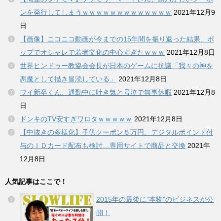
ンを発行してしまうｗｗｗｗｗｗｗｗｗｗｗｗｗ
2021年12月9
日
【画像】ニコニコ動画が今までの15年間を振り返った結果、ポ
ップでオシャレで若者文化の中心すぎたｗｗｗ
2021年12月8日
世界ヒンドゥー教協会会長が日本のゲームに抗議「我々の神を
悪魔として描き冒涜している」
2021年12月8日
ワイ新卒くん、通勤中に吐き気と号泣で無事休暇
2021年12月8
日
ドンキのTV安すぎワロタｗｗｗｗｗ
2021年12月8日
【中抜きの多様化】子供クーポン５万円、デジタルポイント付
与のＩＤカード配布も検討…専用サイトで商品と交換
2021年
12月8日
人気記事はここで！
2015年の最後に”本物”のビジネスが公
開！