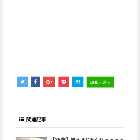
B!
LINEへ送る
関連記事
【35枚】笑えるGIFくれｗｗｗｗ