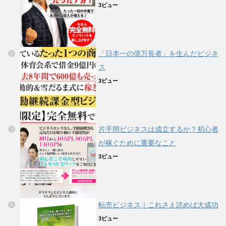
3ビュー
「日本一の億万長者」を生んだビジネ
ス
3ビュー
片手間ビジネスは成立するか？初心者
が稼ぐために重要なこと
3ビュー
転売ビジネス｜これさえ読めば大成功
3ビュー