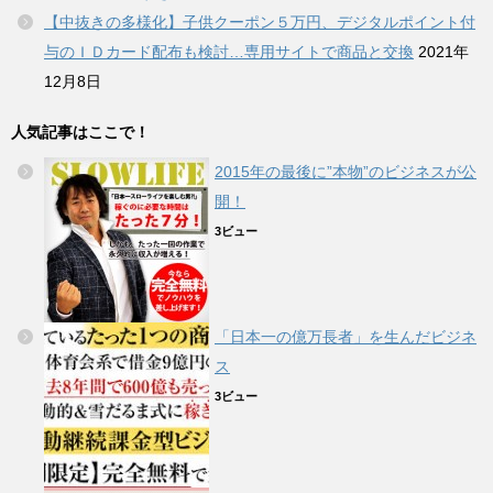
【中抜きの多様化】子供クーポン５万円、デジタルポイント付
与のＩＤカード配布も検討…専用サイトで商品と交換
2021年
12月8日
人気記事はここで！
2015年の最後に”本物”のビジネスが公
開！
3ビュー
「日本一の億万長者」を生んだビジネ
ス
3ビュー