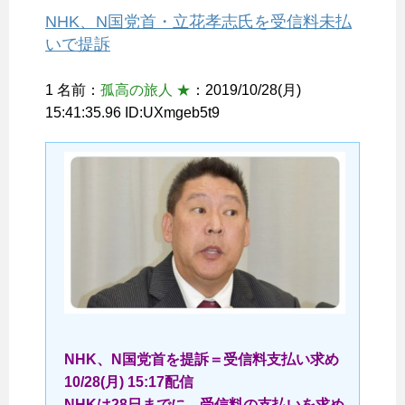
NHK、N国党首・立花孝志氏を受信料未払
いで提訴
1 名前：
孤高の旅人 ★
：2019/10/28(月)
15:41:35.96 ID:UXmgeb5t9
NHK、N国党首を提訴＝受信料支払い求め
10/28(月) 15:17配信
NHKは28日までに、受信料の支払いを求め