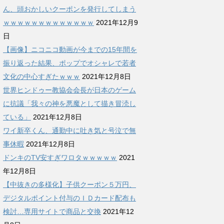
ん、頭おかしいクーポンを発行してしまう
ｗｗｗｗｗｗｗｗｗｗｗｗｗ
2021年12月9
日
【画像】ニコニコ動画が今までの15年間を
振り返った結果、ポップでオシャレで若者
文化の中心すぎたｗｗｗ
2021年12月8日
世界ヒンドゥー教協会会長が日本のゲーム
に抗議「我々の神を悪魔として描き冒涜し
ている」
2021年12月8日
ワイ新卒くん、通勤中に吐き気と号泣で無
事休暇
2021年12月8日
ドンキのTV安すぎワロタｗｗｗｗｗ
2021
年12月8日
【中抜きの多様化】子供クーポン５万円、
デジタルポイント付与のＩＤカード配布も
検討…専用サイトで商品と交換
2021年12