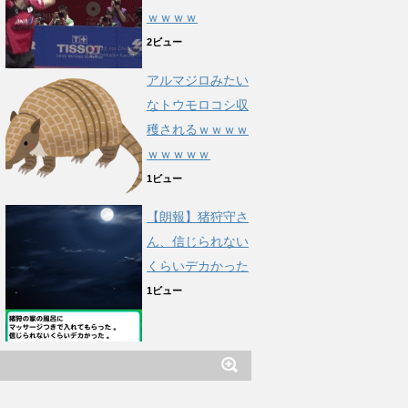
ｗｗｗｗ
2ビュー
アルマジロみたい
なトウモロコシ収
穫されるｗｗｗｗ
ｗｗｗｗｗ
1ビュー
【朗報】猪狩守さ
ん、信じられない
くらいデカかった
1ビュー