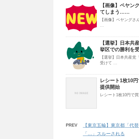
【画像】ペヤン
てしまう……
【画像】ペヤングさん
…
【選挙】日本共
挙区での勝利を
【選挙】日本共産党
受けて …
レシート1枚10
提供開始
レシート1枚10円で
PREV
【東京五輪】東京都「代替
「…」スルーされる