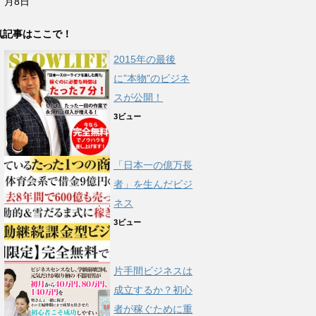
月8日
気記事はここで！
2015年の最後
に”本物”のビジネ
スが公開！
3ビュー
「日本一の億万長
者」を生んだビジ
ネス
3ビュー
片手間ビジネスは
成立するか？初心
者が稼ぐために重