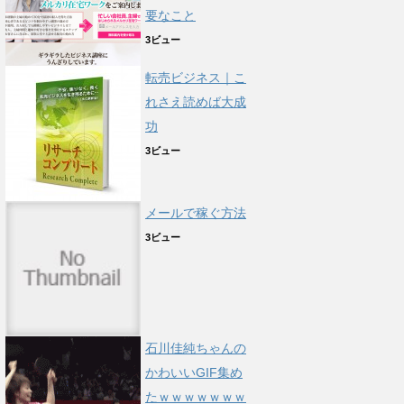
要なこと
3ビュー
転売ビジネス｜こ
れさえ読めば大成
功
3ビュー
メールで稼ぐ方法
3ビュー
石川佳純ちゃんの
かわいいGIF集め
たｗｗｗｗｗｗｗ