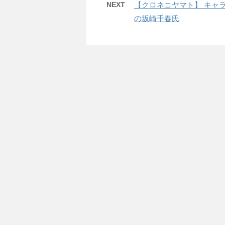
NEXT
【クロネコヤマト】 キャラ
の坂崎千春氏