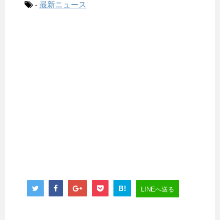
-
最新ニュース
B!
LINEへ送る