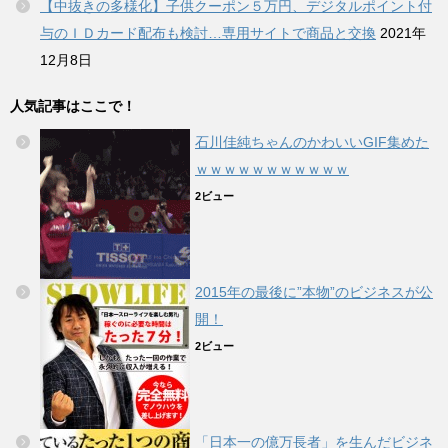
【中抜きの多様化】子供クーポン５万円、デジタルポイント付
与のＩＤカード配布も検討…専用サイトで商品と交換
2021年
12月8日
人気記事はここで！
石川佳純ちゃんのかわいいGIF集めた
ｗｗｗｗｗｗｗｗｗｗｗ
2ビュー
2015年の最後に”本物”のビジネスが公
開！
2ビュー
「日本一の億万長者」を生んだビジネ