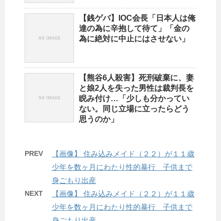
【銭ゲバ】IOC会長「日本人は俺
達の為に辛抱して待て」「金の
為に絶対に中止にはさせない」
【熊谷6人殺害】死刑破棄に、妻
と娘2人を失った男性は裁判長を
睨み付け…「少しも分かってい
ない。同じ立場に立ったらどう
思うのか」
PREV
【画像】 住み込みメイド（２２）が１１歳
少年を数ヶ月にわたり性的暴行 子供まで
身ごもり出産
NEXT
【画像】 住み込みメイド（２２）が１１歳
少年を数ヶ月にわたり性的暴行 子供まで
身ごもり出産