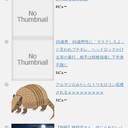
2ビュー
25歳男、65歳男性に「マスクしろよ」
と言われブチギレ、ヘッドロックかけ
る等の暴行…相手は頸椎損傷し下半身
不随に
1ビュー
アルマジロみたいなトウモロコシ収穫
されるｗｗｗｗｗｗｗｗｗ
1ビュー
【朗報】猪狩守さん、信じられないく