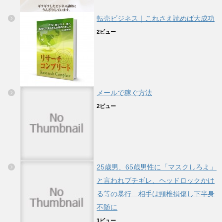
転売ビジネス｜これさえ読めば大成功
2ビュー
メールで稼ぐ方法
2ビュー
25歳男、65歳男性に「マスクしろよ」
と言われブチギレ、ヘッドロックかけ
る等の暴行…相手は頸椎損傷し下半身
不随に
1ビュー