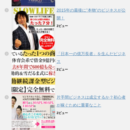
2015年の最後に”本物”のビジネスが公
開！
2ビュー
「日本一の億万長者」を生んだビジネ
ス
2ビュー
片手間ビジネスは成立するか？初心者
が稼ぐために重要なこと
2ビュー