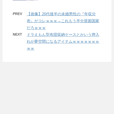
PREV
【画像】20代後半の未婚男性の『年収分
布』がコレｗｗｗ→これもう半分貧困国家
だろｗｗｗ
NEXT
ドラえもん型布団収納ケースとかいう押入
れが夢空間になるアイテムｗｗｗｗｗｗｗ
ｗｗ