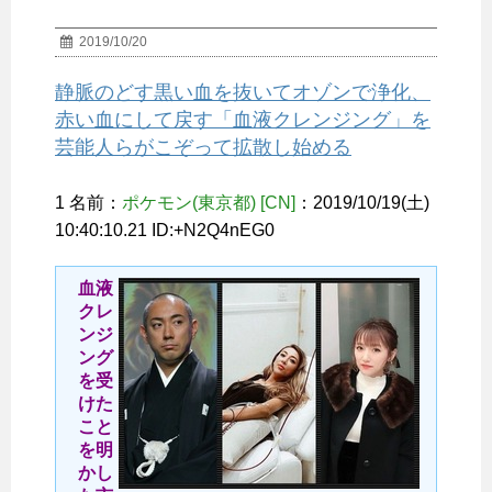
2019/10/20
静脈のどす黒い血を抜いてオゾンで浄化、
赤い血にして戻す「血液クレンジング」を
芸能人らがこぞって拡散し始める
1 名前：
ポケモン(東京都) [CN]
：2019/10/19(土)
10:40:10.21 ID:+N2Q4nEG0
血液
クレ
ンジ
ング
を受
けた
こと
を明
かし