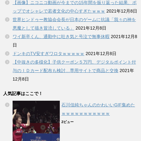
【画像】ニコニコ動画が今までの15年間を振り返った結果、ポ
ップでオシャレで若者文化の中心すぎたｗｗｗ
2021年12月8日
世界ヒンドゥー教協会会長が日本のゲームに抗議「我々の神を
悪魔として描き冒涜している」
2021年12月8日
ワイ新卒くん、通勤中に吐き気と号泣で無事休暇
2021年12月8
日
ドンキのTV安すぎワロタｗｗｗｗｗ
2021年12月8日
【中抜きの多様化】子供クーポン５万円、デジタルポイント付
与のＩＤカード配布も検討…専用サイトで商品と交換
2021年
12月8日
人気記事はここで！
石川佳純ちゃんのかわいいGIF集めた
ｗｗｗｗｗｗｗｗｗｗｗ
2ビュー