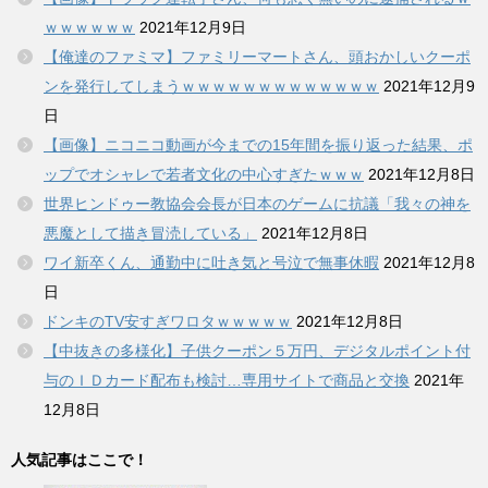
ｗｗｗｗｗｗ
2021年12月9日
【俺達のファミマ】ファミリーマートさん、頭おかしいクーポ
ンを発行してしまうｗｗｗｗｗｗｗｗｗｗｗｗｗ
2021年12月9
日
【画像】ニコニコ動画が今までの15年間を振り返った結果、ポ
ップでオシャレで若者文化の中心すぎたｗｗｗ
2021年12月8日
世界ヒンドゥー教協会会長が日本のゲームに抗議「我々の神を
悪魔として描き冒涜している」
2021年12月8日
ワイ新卒くん、通勤中に吐き気と号泣で無事休暇
2021年12月8
日
ドンキのTV安すぎワロタｗｗｗｗｗ
2021年12月8日
【中抜きの多様化】子供クーポン５万円、デジタルポイント付
与のＩＤカード配布も検討…専用サイトで商品と交換
2021年
12月8日
人気記事はここで！