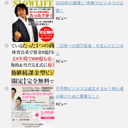
2015年の最後に”本物”のビジネスが公
開！
3ビュー
「日本一の億万長者」を生んだビジネ
ス
3ビュー
片手間ビジネスは成立するか？初心者
が稼ぐために重要なこと
3ビュー