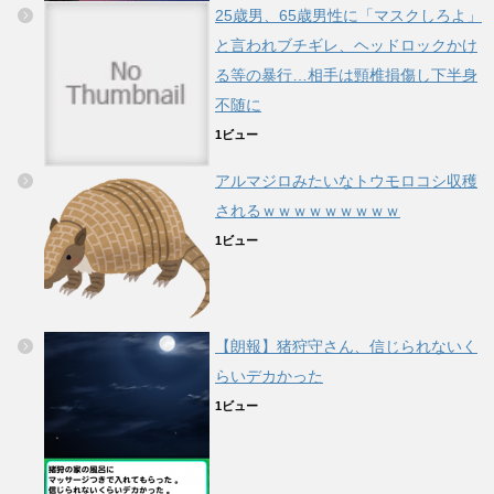
25歳男、65歳男性に「マスクしろよ」
と言われブチギレ、ヘッドロックかけ
る等の暴行…相手は頸椎損傷し下半身
不随に
1ビュー
アルマジロみたいなトウモロコシ収穫
されるｗｗｗｗｗｗｗｗｗ
1ビュー
【朗報】猪狩守さん、信じられないく
らいデカかった
1ビュー