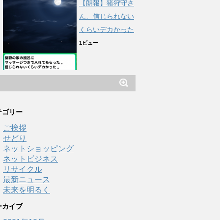
【朗報】猪狩守さ
ん、信じられない
くらいデカかった
1ビュー
テゴリー
ご挨拶
せどり
ネットショッピング
ネットビジネス
リサイクル
最新ニュース
未来を明るく
ーカイブ