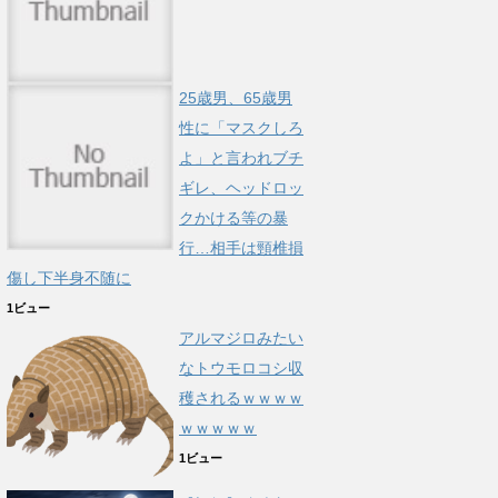
25歳男、65歳男
性に「マスクしろ
よ」と言われブチ
ギレ、ヘッドロッ
クかける等の暴
行…相手は頸椎損
傷し下半身不随に
1ビュー
アルマジロみたい
なトウモロコシ収
穫されるｗｗｗｗ
ｗｗｗｗｗ
1ビュー