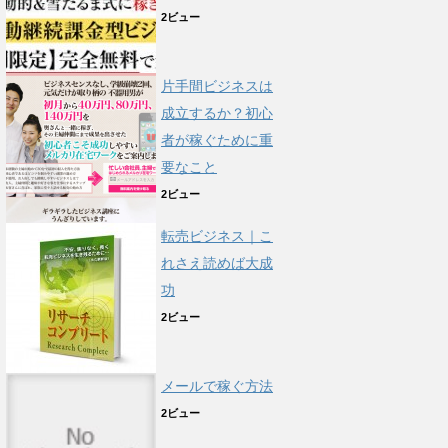
2ビュー
片手間ビジネスは
成立するか？初心
者が稼ぐために重
要なこと
2ビュー
転売ビジネス｜こ
れさえ読めば大成
功
2ビュー
メールで稼ぐ方法
2ビュー