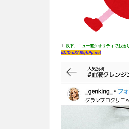
1:
以下、ニュー速クオリティでお送
ID:ID:cXAI0qhPp.net