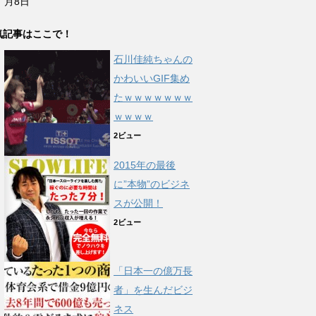
月8日
気記事はここで！
石川佳純ちゃんの
かわいいGIF集め
たｗｗｗｗｗｗｗ
ｗｗｗｗ
2ビュー
2015年の最後
に”本物”のビジネ
スが公開！
2ビュー
「日本一の億万長
者」を生んだビジ
ネス