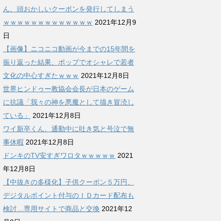
ん、頭おかしいクーポンを発行してしまう
ｗｗｗｗｗｗｗｗｗｗｗｗｗ
2021年12月9
日
【画像】ニコニコ動画が今までの15年間を
振り返った結果、ポップでオシャレで若者
文化の中心すぎたｗｗｗ
2021年12月8日
世界ヒンドゥー教協会会長が日本のゲーム
に抗議「我々の神を悪魔として描き冒涜し
ている」
2021年12月8日
ワイ新卒くん、通勤中に吐き気と号泣で無
事休暇
2021年12月8日
ドンキのTV安すぎワロタｗｗｗｗｗ
2021
年12月8日
【中抜きの多様化】子供クーポン５万円、
デジタルポイント付与のＩＤカード配布も
検討…専用サイトで商品と交換
2021年12