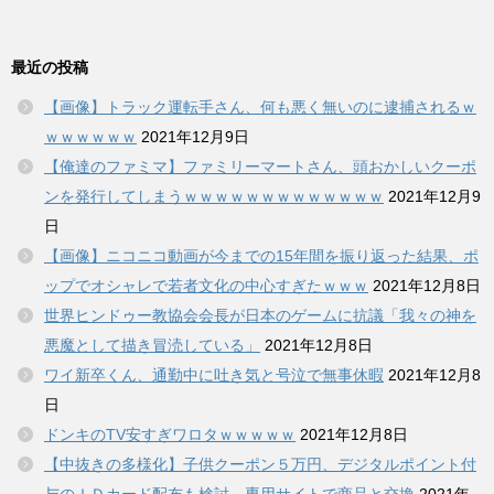
最近の投稿
【画像】トラック運転手さん、何も悪く無いのに逮捕されるｗ
ｗｗｗｗｗｗ
2021年12月9日
【俺達のファミマ】ファミリーマートさん、頭おかしいクーポ
ンを発行してしまうｗｗｗｗｗｗｗｗｗｗｗｗｗ
2021年12月9
日
【画像】ニコニコ動画が今までの15年間を振り返った結果、ポ
ップでオシャレで若者文化の中心すぎたｗｗｗ
2021年12月8日
世界ヒンドゥー教協会会長が日本のゲームに抗議「我々の神を
悪魔として描き冒涜している」
2021年12月8日
ワイ新卒くん、通勤中に吐き気と号泣で無事休暇
2021年12月8
日
ドンキのTV安すぎワロタｗｗｗｗｗ
2021年12月8日
【中抜きの多様化】子供クーポン５万円、デジタルポイント付
与のＩＤカード配布も検討…専用サイトで商品と交換
2021年