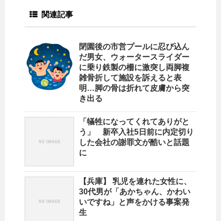
関連記事
閉園後の市営プールに忍び込ん
だ男女、ウォータースライダー
に乗り鉄製の柵に激突し両脚複
雑骨折して施設を訴えると表
明…脚の骨は折れて皮膚から突
き出る
「犠牲になってくれてありがと
う」 新卒入社5日前に内定切り
した会社の謝罪文が酷いと話題
に
【兵庫】 乳児を連れた女性に、
30代男が「あかちゃん、かわい
いですね」と声をかける事案発
生