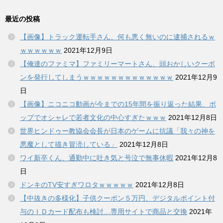
最近の投稿
【画像】トラック運転手さん、何も悪く無いのに逮捕されるｗ
ｗｗｗｗｗｗ
2021年12月9日
【俺達のファミマ】ファミリーマートさん、頭おかしいクーポ
ンを発行してしまうｗｗｗｗｗｗｗｗｗｗｗｗｗ
2021年12月9
日
【画像】ニコニコ動画が今までの15年間を振り返った結果、ポ
ップでオシャレで若者文化の中心すぎたｗｗｗ
2021年12月8日
世界ヒンドゥー教協会会長が日本のゲームに抗議「我々の神を
悪魔として描き冒涜している」
2021年12月8日
ワイ新卒くん、通勤中に吐き気と号泣で無事休暇
2021年12月8
日
ドンキのTV安すぎワロタｗｗｗｗｗ
2021年12月8日
【中抜きの多様化】子供クーポン５万円、デジタルポイント付
与のＩＤカード配布も検討…専用サイトで商品と交換
2021年