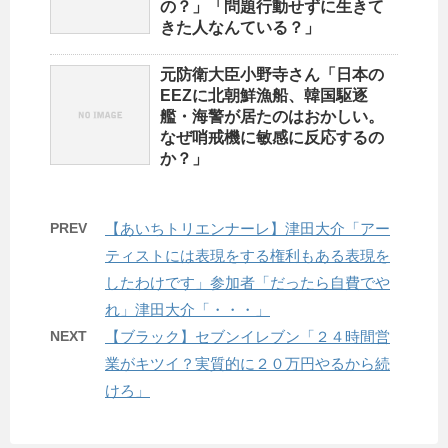
の？」「問題行動せずに生きて
きた人なんている？」
元防衛大臣小野寺さん「日本の
EEZに北朝鮮漁船、韓国駆逐
艦・海警が居たのはおかしい。
なぜ哨戒機に敏感に反応するの
か？」
PREV
【あいちトリエンナーレ】津田大介「アー
ティストには表現をする権利もある表現を
したわけです」参加者「だったら自費でや
れ」津田大介「・・・」
NEXT
【ブラック】セブンイレブン「２４時間営
業がキツイ？実質的に２０万円やるから続
けろ」