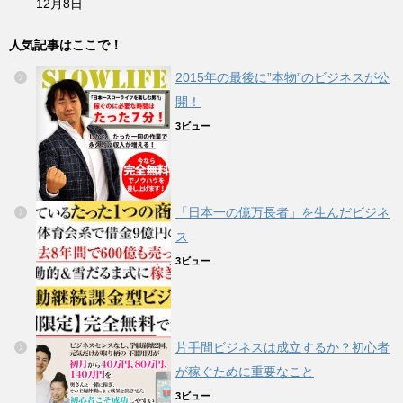
12月8日
人気記事はここで！
2015年の最後に”本物”のビジネスが公
開！
3ビュー
「日本一の億万長者」を生んだビジネ
ス
3ビュー
片手間ビジネスは成立するか？初心者
が稼ぐために重要なこと
3ビュー