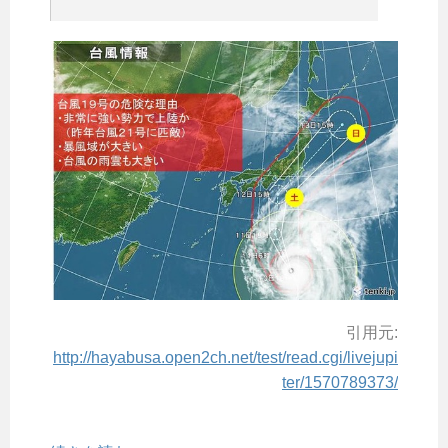
引用元:
http://hayabusa.open2ch.net/test/read.cgi/livejupi
ter/1570789373/