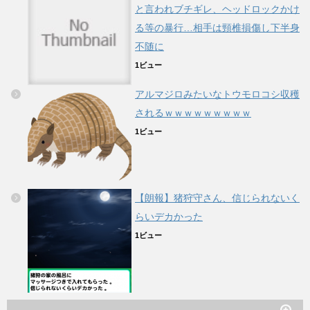
と言われブチギレ、ヘッドロックかけ
る等の暴行…相手は頸椎損傷し下半身
不随に
1ビュー
アルマジロみたいなトウモロコシ収穫
されるｗｗｗｗｗｗｗｗｗ
1ビュー
【朗報】猪狩守さん、信じられないく
らいデカかった
1ビュー