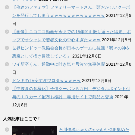
【俺達のファミマ】ファミリーマートさん、頭おかしいクーポ
ンを発行してしまうｗｗｗｗｗｗｗｗｗｗｗｗｗ
2021年12月9
日
【画像】ニコニコ動画が今までの15年間を振り返った結果、ポ
ップでオシャレで若者文化の中心すぎたｗｗｗ
2021年12月8日
世界ヒンドゥー教協会会長が日本のゲームに抗議「我々の神を
悪魔として描き冒涜している」
2021年12月8日
ワイ新卒くん、通勤中に吐き気と号泣で無事休暇
2021年12月8
日
ドンキのTV安すぎワロタｗｗｗｗｗ
2021年12月8日
【中抜きの多様化】子供クーポン５万円、デジタルポイント付
与のＩＤカード配布も検討…専用サイトで商品と交換
2021年
12月8日
人気記事はここで！
石川佳純ちゃんのかわいいGIF集めた