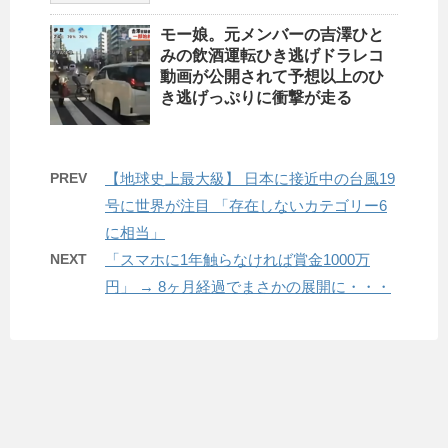
モー娘。元メンバーの吉澤ひと
みの飲酒運転ひき逃げドラレコ
動画が公開されて予想以上のひ
き逃げっぷりに衝撃が走る
PREV
【地球史上最大級】 日本に接近中の台風19
号に世界が注目 「存在しないカテゴリー6
に相当」
NEXT
「スマホに1年触らなければ賞金1000万
円」 → 8ヶ月経過でまさかの展開に・・・