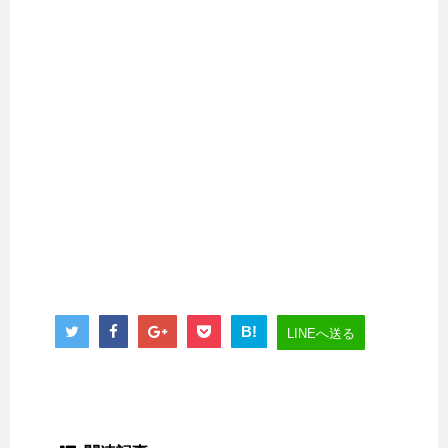
B!
LINEへ送る