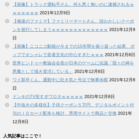
【画像】トラック運転手さん、何も悪く無いのに逮捕されるｗ
ｗｗｗｗｗｗ
2021年12月9日
【俺達のファミマ】ファミリーマートさん、頭おかしいクーポ
ンを発行してしまうｗｗｗｗｗｗｗｗｗｗｗｗｗ
2021年12月9
日
【画像】ニコニコ動画が今までの15年間を振り返った結果、ポ
ップでオシャレで若者文化の中心すぎたｗｗｗ
2021年12月8日
世界ヒンドゥー教協会会長が日本のゲームに抗議「我々の神を
悪魔として描き冒涜している」
2021年12月8日
ワイ新卒くん、通勤中に吐き気と号泣で無事休暇
2021年12月8
日
ドンキのTV安すぎワロタｗｗｗｗｗ
2021年12月8日
【中抜きの多様化】子供クーポン５万円、デジタルポイント付
与のＩＤカード配布も検討…専用サイトで商品と交換
2021年
12月8日
人気記事はここで！