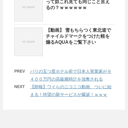
って奴これ見ても同じこと言え
るの？ｗｗｗｗｗｗ
【動画】 雪もちらつく東北道で
チャイルドマークをつけた軽を
煽るAQUAをご覧下さい
PREV
パリの五つ星ホテル前で日本人実業家が９
４００万円の高級腕時計を強奪される
NEXT
【朗報】ワイらのニコニコ動画、ついに始
まる！待望の新サービスが爆誕！ｗｗｗ