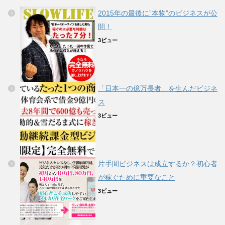
2015年の最後に”本物”のビジネスが公
開！
3ビュー
「日本一の億万長者」を生んだビジネ
ス
3ビュー
片手間ビジネスは成立するか？初心者
が稼ぐために重要なこと
3ビュー