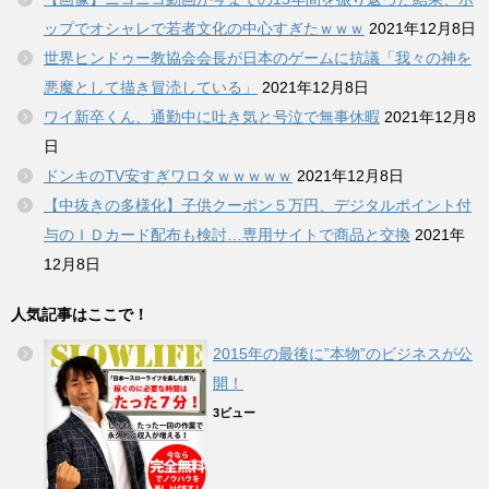
ップでオシャレで若者文化の中心すぎたｗｗｗ
2021年12月8日
世界ヒンドゥー教協会会長が日本のゲームに抗議「我々の神を
悪魔として描き冒涜している」
2021年12月8日
ワイ新卒くん、通勤中に吐き気と号泣で無事休暇
2021年12月8
日
ドンキのTV安すぎワロタｗｗｗｗｗ
2021年12月8日
【中抜きの多様化】子供クーポン５万円、デジタルポイント付
与のＩＤカード配布も検討…専用サイトで商品と交換
2021年
12月8日
人気記事はここで！
2015年の最後に”本物”のビジネスが公
開！
3ビュー