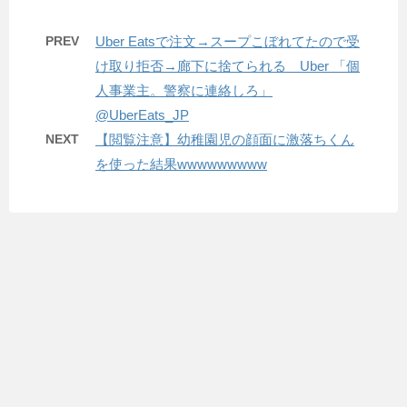
PREV
Uber Eatsで注文→スープこぼれてたので受
け取り拒否→廊下に捨てられる Uber 「個
人事業主。警察に連絡しろ」
@UberEats_JP
NEXT
【閲覧注意】幼稚園児の顔面に激落ちくん
を使った結果wwwwwwwww