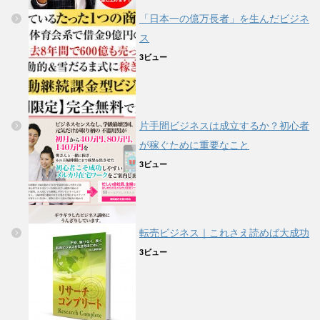
「日本一の億万長者」を生んだビジネ
ス
3ビュー
片手間ビジネスは成立するか？初心者
が稼ぐために重要なこと
3ビュー
転売ビジネス｜これさえ読めば大成功
3ビュー