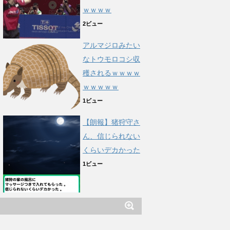
ｗｗｗｗ
2ビュー
アルマジロみたい
なトウモロコシ収
穫されるｗｗｗｗ
ｗｗｗｗｗ
1ビュー
【朗報】猪狩守さ
ん、信じられない
くらいデカかった
1ビュー