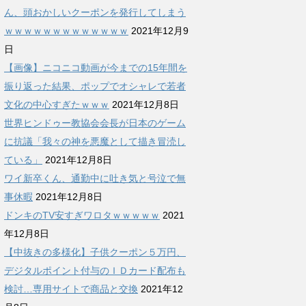
ん、頭おかしいクーポンを発行してしまう
ｗｗｗｗｗｗｗｗｗｗｗｗｗ
2021年12月9
日
【画像】ニコニコ動画が今までの15年間を
振り返った結果、ポップでオシャレで若者
文化の中心すぎたｗｗｗ
2021年12月8日
世界ヒンドゥー教協会会長が日本のゲーム
に抗議「我々の神を悪魔として描き冒涜し
ている」
2021年12月8日
ワイ新卒くん、通勤中に吐き気と号泣で無
事休暇
2021年12月8日
ドンキのTV安すぎワロタｗｗｗｗｗ
2021
年12月8日
【中抜きの多様化】子供クーポン５万円、
デジタルポイント付与のＩＤカード配布も
検討…専用サイトで商品と交換
2021年12