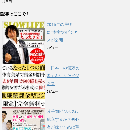
月8日
気記事はここで！
2015年の最後
に”本物”のビジネ
スが公開！
3ビュー
「日本一の億万長
者」を生んだビジ
ネス
3ビュー
片手間ビジネスは
成立するか？初心
者が稼ぐために重