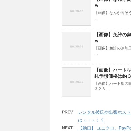
ｗ
【画像】なんか高そう
…
【画像】免許の
ｗ
【画像】免許の無加工
…
【画像】ハート
札予想価格は約
【画像】ハート型の
３２６ …
PREV
レンタル彼氏や出張ホスト
は・・・！？
NEXT
【動画】 ユニクロ、Pay