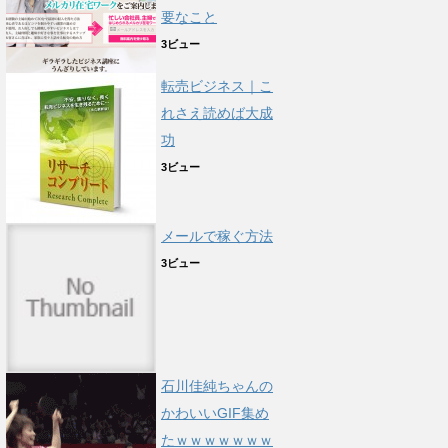
要なこと
3ビュー
転売ビジネス｜こ
れさえ読めば大成
功
3ビュー
メールで稼ぐ方法
3ビュー
石川佳純ちゃんの
かわいいGIF集め
たｗｗｗｗｗｗｗ